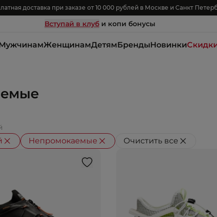
латная доставка при заказе от 10 000 рублей в Москве и Санкт Петер
Вступай в клуб
и копи бонусы
Мужчинам
Женщинам
Детям
Бренды
Новинки
Скидк
аемые
й
й
Непромокаемые
Очистить все