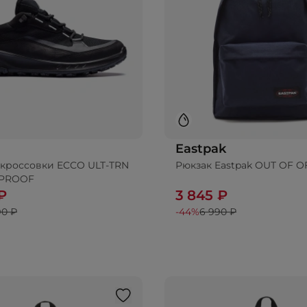
Eastpak
кроссовки ECCO ULT-TRN
Рюкзак Eastpak OUT OF O
бавить в корзину
Добавить в корз
PROOF
₽
3 845 ₽
90 ₽
-44%
6 990 ₽