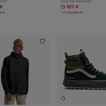
ROOF
Gore-Tex Insulated
 ₽
13 167 ₽
0 ₽
-33%
19 690 ₽