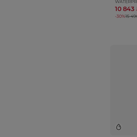
WATERP
10 843
-30%
15 49