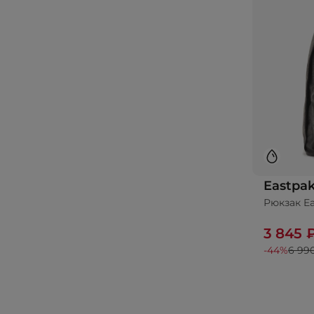
Eastpa
Рюкзак E
До
3 845 
-44%
6 99