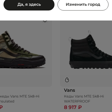
Да, я здесь
Изменить город
Vans
кеды Vans MTE Sk8-Hi
Кеды Vans MTE Sk8-Hi
nsulated
WATERPROOF
 ₽
8 917 ₽