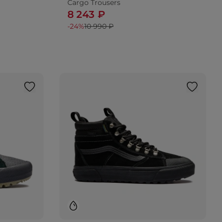
Cargo Trousers
8 243 ₽
-24%
10 990 ₽