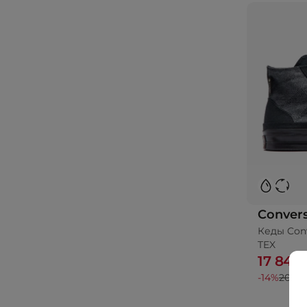
Conver
Кеды Con
TEX
17 842
-14%
20 99