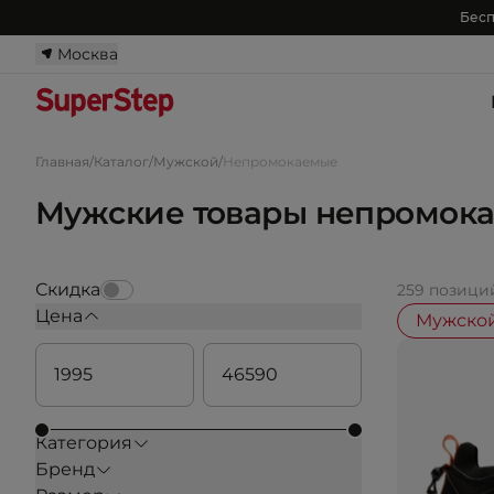
Бесп
Москва
Главная
/
Каталог
/
Мужской
/
Непромокаемые
Мужские товары непромок
Скидка
259 позици
Цена
Мужско
Категория
Бренд