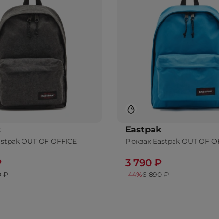
k
Eastpak
astpak OUT OF OFFICE
Рюкзак Eastpak OUT OF O
бавить в корзину
Добавить в корз
₽
3 790 ₽
0 ₽
-44%
6 890 ₽