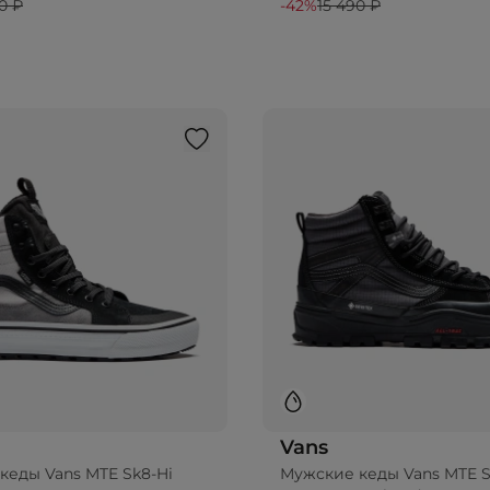
0 ₽
-42%
15 490 ₽
Vans
кеды Vans MTE Sk8-Hi
Мужские кеды Vans MTE S
бавить в корзину