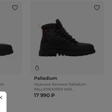
Palladium
ium
Мужские ботинки Palladium
PALLATROOPER HKR
WATERPROOF+
17 990 ₽