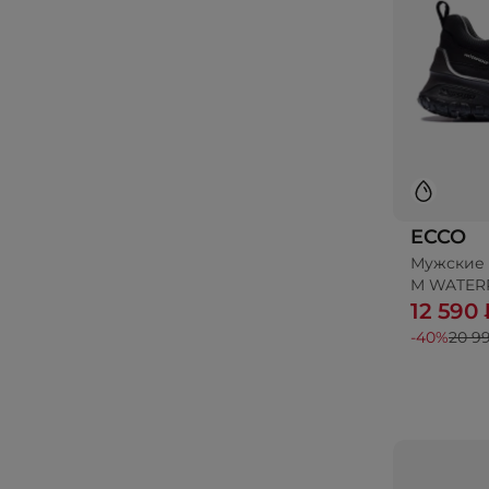
ECCO
Мужские 
До
M WATER
12 590 
-40%
20 9