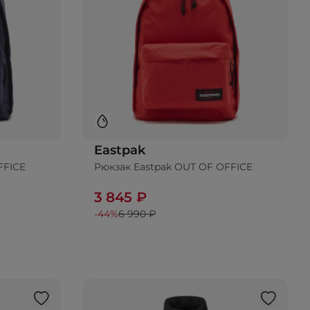
Eastpak
FFICE
Рюкзак Eastpak OUT OF OFFICE
ину
Добавить в корзину
3 845 ₽
-44%
6 990 ₽