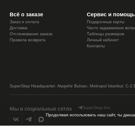
Всё о заказе
Сервис и помощь
Заказ и оплата
Подарочные карты
Доставка
Часто задаваемые воп
Отслеживание заказа
Таблицы размеров
Правила возврата
Личный кабинет
Контакты
SuperStep Headquarter: Ataşehir Bulvarı, Metropol İstanbul, C-2 B
SuperStep-бот
Мы в социальных сетях
Продолжая использовать наш сайт, ты дае