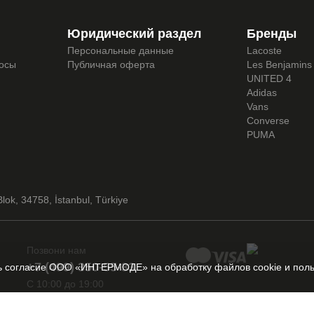
Юридический раздел
Бренды
Персональные данные
Lacoste
росы
Публичная оферта
Les Benjamins
UNITED 4
Adidas
Vans
Converse
PUMA
lok, 34758, İstanbul, Türkiye
Позвони нам
+7 (499) 350-55-33
шь согласие ООО «ИНТЕРМОДЕ» на обработку файлов cookie и поль
C 10:00 до 19:00