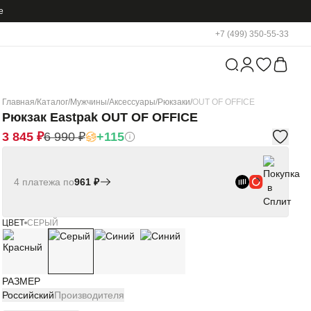
е
+7 (499) 350-55-33
Главная
/
Каталог
/
Мужчины
/
Аксессуары
/
Рюкзаки
/
OUT OF OFFICE
Рюкзак Eastpak OUT OF OFFICE
3 845 ₽
6 990 ₽
+115
4 платежа по
961 ₽
ЦВЕТ
СЕРЫЙ
РАЗМЕР
Российский
Производителя