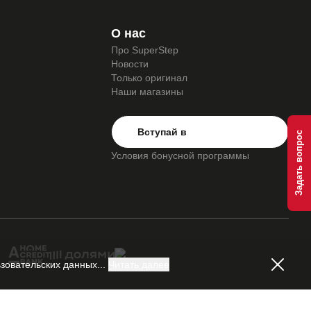
О нас
Про SuperStep
Новости
Только оригинал
Наши магазины
Вступай в
Условия бонусной программы
зовательских данных
...
Читать далее