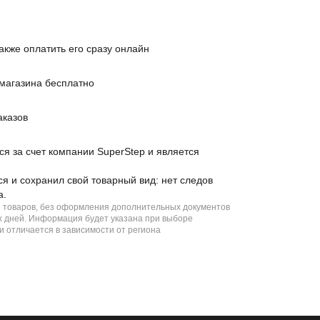
также оплатить его сразу онлайн
 магазина бесплатно
аказов
ся за счет компании SuperStep и является
ся и сохранил свой товарный вид: нет следов
а.
е товаров, без оформления дополнительных документов
чих дней. Информация будет указана при выборе
и отличается в зависимости от региона