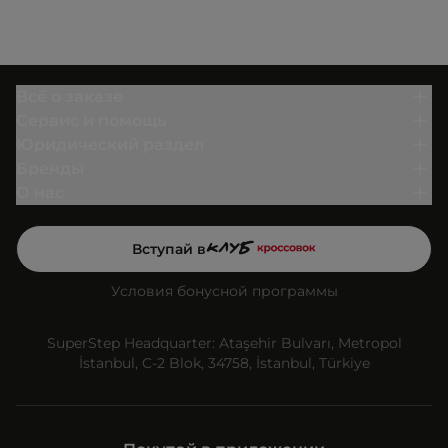
Всё о заказе
Сервис и помощь
Юридический раздел
Бренды
О нас
Вступай в
Условия бонусной программы
SuperStep Headquarter: Ataşehir Bulvarı, Metropol
İstanbul, C-2 Blok, 34758, İstanbul, Türkiye