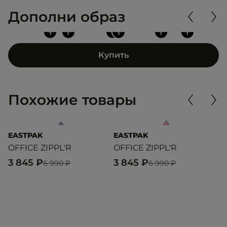
Дополни образ
+
+
+
+
+
+
Купить
Похожие товары
EASTPAK
EASTPAK
E
OFFICE ZIPPL'R
OFFICE ZIPPL'R
O
3 845 ₽
3 845 ₽
2
6 990 ₽
6 990 ₽