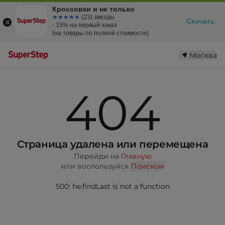
Кроссовки и не только
☆☆☆☆☆
★★★★★
(23) звезды
Скачать
- 15% на первый заказ
(на товары по полной стоимости)
Москва
404
Страница удалена или перемещена
Перейди на
Главную
или воспользуйся
Поиском
500: he.findLast is not a function