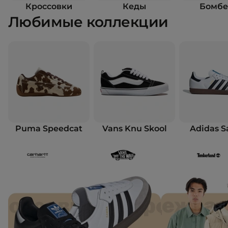
Кроссовки
Кеды
Бомб
Любимые коллекции
Puma Speedcat
Vans Knu Skool
Adidas 