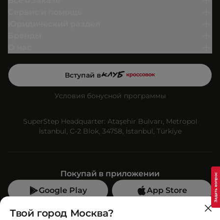
Всё о заказе
Сервис и помощь
Юридический раздел
Бренды
О нас
Вступай в
Условия бонусной программы
SuperStep Headquarter: Ataşehir Bulvarı, Metropol
İstanbul, C-2 Blok, 34758, İstanbul, Türkiye
Покупай в приложении
Google Play
App Store
Мы в социальных сетях
Твой город Москва?