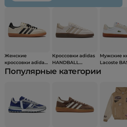
Женские
Кроссовки adidas
Мужские к
кроссовки adidas
HANDBALL
Lacoste B
Популярные категории
SAMBA OG
SPEZIAL
PRO