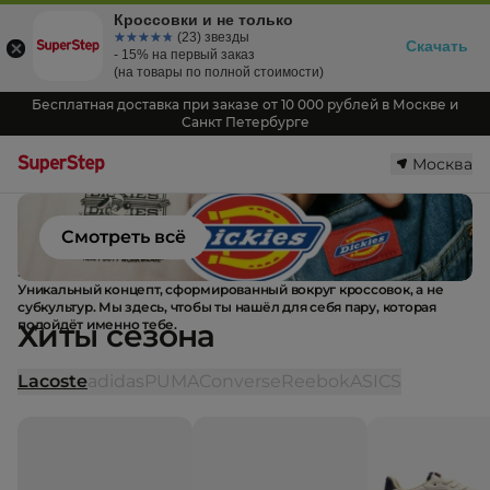
Кроссовки и не только
☆☆☆☆☆
★★★★★
(23) звезды
Скачать
- 15% на первый заказ
(на товары по полной стоимости)
Бесплатная доставка при заказе от 10 000 рублей в Москве и
Санкт Петербурге
Москва
Смотреть всё
SuperStep
это первый проект о кроссовках без шаблонов.
Уникальный концепт, сформированный вокруг кроссовок, а не
субкультур. Мы здесь, чтобы ты нашёл для себя пару, которая
подойдёт именно тебе.
Хиты сезона
Lacoste
adidas
PUMA
Converse
Reebok
ASICS