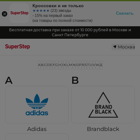
Кроссовки и не только
☆☆☆☆☆
★★★★★
(23) звезды
Скачать
- 15% на первый заказ
(на товары по полной стоимости)
Бесплатная доставка при заказе от 10 000 рублей в Москве и
Санкт Петербурге
Москва
A
B
C
D
E
F
G
H
J
K
L
M
N
O
P
R
S
T
U
V
W
Д
A
B
Adidas
Brandblack