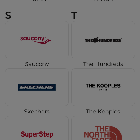
S
T
Saucony
The Hundreds
Skechers
The Kooples