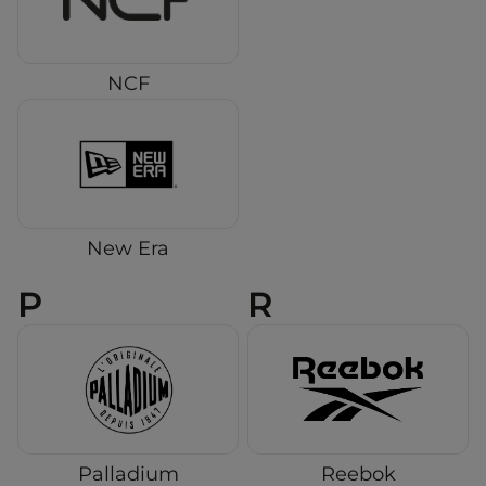
NCF
New Era
P
R
Palladium
Reebok