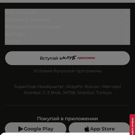
Всё о заказе
Сервис и помощь
Юридический раздел
Бренды
О нас
Вступай в
Условия бонусной программы
SuperStep Headquarter: Ataşehir Bulvarı, Metropol
İstanbul, C-2 Blok, 34758, İstanbul, Türkiye
Покупай в приложении
Google Play
App Store