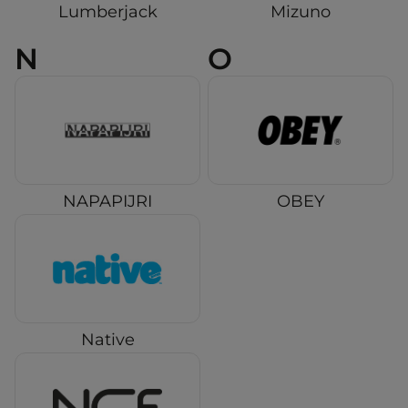
Lumberjack
Mizuno
N
O
NAPAPIJRI
OBEY
Native