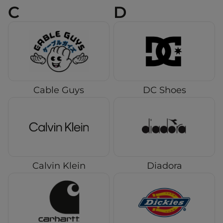
C
D
Cable Guys
DC Shoes
Calvin Klein
Diadora