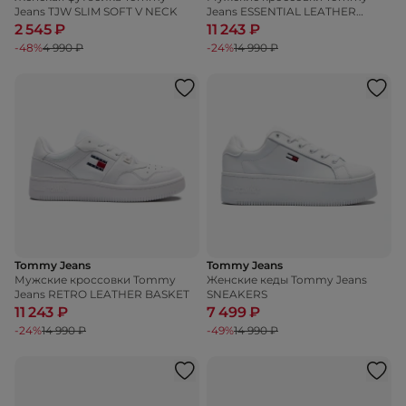
Jeans TJW SLIM SOFT V NECK
Jeans ESSENTIAL LEATHER
CUPSOLE
2 545 ₽
11 243 ₽
-48%
4 990 ₽
-24%
14 990 ₽
Tommy Jeans
Tommy Jeans
Мужские кроссовки Tommy
Женские кеды Tommy Jeans
Jeans RETRO LEATHER BASKET
SNEAKERS
11 243 ₽
7 499 ₽
-24%
14 990 ₽
-49%
14 990 ₽