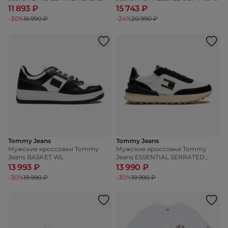
TOP TRAINERS
11 893 ₽
15 743 ₽
-30%
16 990 ₽
-24%
20 990 ₽
Tommy Jeans
Tommy Jeans
Мужские кроссовки Tommy
Мужские кроссовки Tommy
Jeans BASKET WL
Jeans ESSENTIAL SERRATED
OUTSOLE RUNNING TRAINERS
13 993 ₽
13 990 ₽
-30%
19 990 ₽
-30%
19 990 ₽