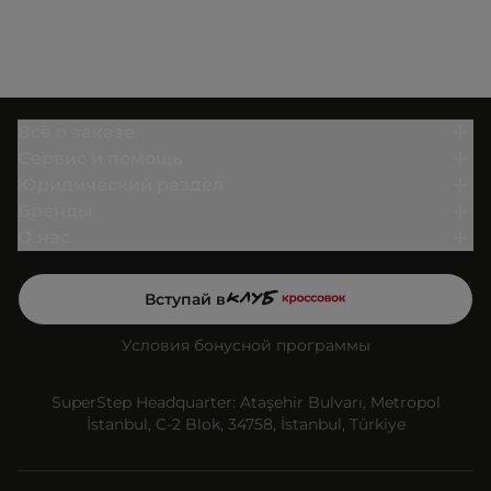
Всё о заказе
Сервис и помощь
Юридический раздел
Бренды
О нас
Вступай в
Условия бонусной программы
SuperStep Headquarter: Ataşehir Bulvarı, Metropol
İstanbul, C-2 Blok, 34758, İstanbul, Türkiye