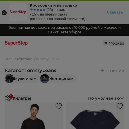
Кроссовки и не только
☆☆☆☆☆
★★★★★
(23) звезды
Скачать
- 15% на первый заказ
(на товары по полной стоимости)
Бесплатная доставка при заказе от 10 000 рублей в Москве и
Санкт Петербурге
Москва
Главная
/
Каталог
/
Tommy Jeans
Каталог Tommy Jeans
98 позиций
Мужчинам
Женщинам
1
Фильтры
По умолчанию