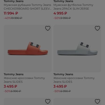
Tommy Jeans
Tommy Jeans
Мужская рубашка Tommy Jeans
Мужская футболка Tommy
CHECKERBOARD SHORT SLEEVE
Jeans 2PACK SLIM JERSE
TWILL SHIRT
11 994 ₽
4 995 ₽
-40%
19 990 ₽
-50%
9 990 ₽
Tommy Jeans
Tommy Jeans
Женские кроссовки Tommy
Женские кроссовки Tommy
Jeans SLIDES
Jeans SLIDES
3 495 ₽
3 495 ₽
-50%
6 990 ₽
-50%
6 990 ₽