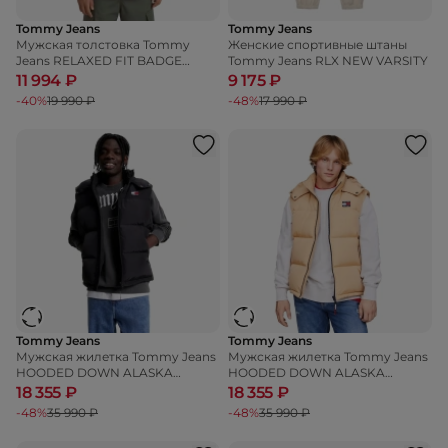
Tommy Jeans
Tommy Jeans
Мужская толстовка Tommy
Женские спортивные штаны
Jeans RELAXED FIT BADGE
Tommy Jeans RLX NEW VARSITY
HOODIE
11 994 ₽
9 175 ₽
-40%
19 990 ₽
-48%
17 990 ₽
Tommy Jeans
Tommy Jeans
Мужская жилетка Tommy Jeans
Мужская жилетка Tommy Jeans
HOODED DOWN ALASKA
HOODED DOWN ALASKA
PUFFER VEST
PUFFER VEST
18 355 ₽
18 355 ₽
-48%
35 990 ₽
-48%
35 990 ₽