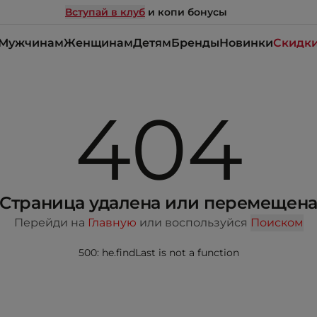
Вступай в клуб
и копи бонусы
Мужчинам
Женщинам
Детям
Бренды
Новинки
Скидк
404
Страница удалена или перемещен
Перейди на
Главную
или воспользуйся
Поиском
500: he.findLast is not a function