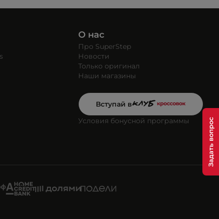
О нас
Про SuperStep
s
Новости
Только оригинал
Наши магазины
Вступай в
Условия бонусной программы