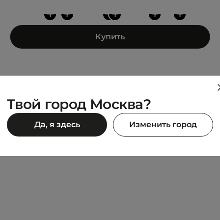
+
+
+
+
+
+
Купить
Твой город Москва?
DIADORA
Да, я здесь
Изменить город
е штаны Lacoste
PANTS LIGHT CORE
3 290 ₽
90 ₽
5 390 ₽