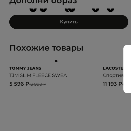
Дополни образ
+
+
+
+
+
+
Купить
Похожие товары
TOMMY JEANS
LACOSTE
TJM SLIM FLEECE SWEA
Спортивны
5 596 ₽
11 193 ₽
13 990 ₽
15 9