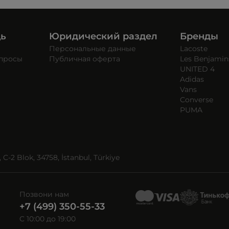
щь
Юридический раздел
Бренды
Персональные данные
Lacoste
опросы
Публичная оферта
Les Benjamin
UNITED 4
Adidas
Vans
Converse
PUMA
C-2 Blok, 34758, İstanbul, Türkiye
Позвони нам
+7 (499) 350-55-33
C 10:00 до 19:00