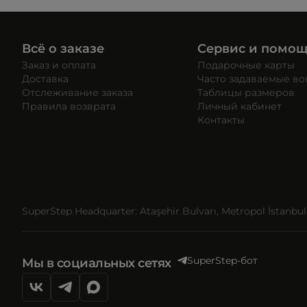
Всё о заказе
Сервис и помо
Заказ и оплата
Подарочные карты
Доставка
Часто задаваемые в
Отслеживание заказа
Таблицы размеров
Правила возврата
Личный кабинет
Контакты
SuperStep Headquarter: Ataşehir Bulvarı, Metropol İstanbul, 
SuperStep-бот
Мы в социальных сетях