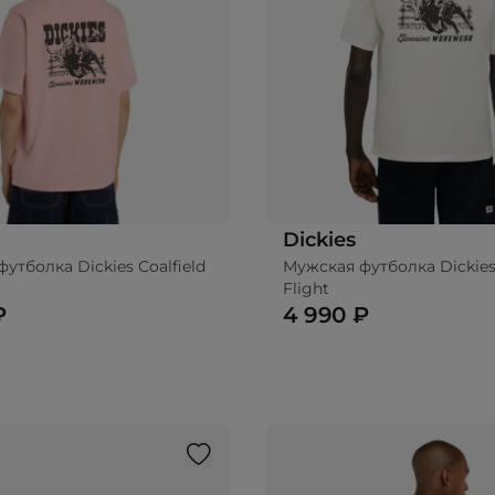
Dickies
утболка Dickies Coalfield
Мужская футболка Dickies 
Flight
₽
4 990 ₽