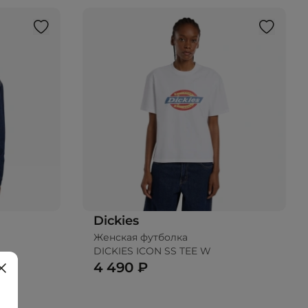
Dickies
Женская футболка
DICKIES ICON SS TEE W
4 490 ₽