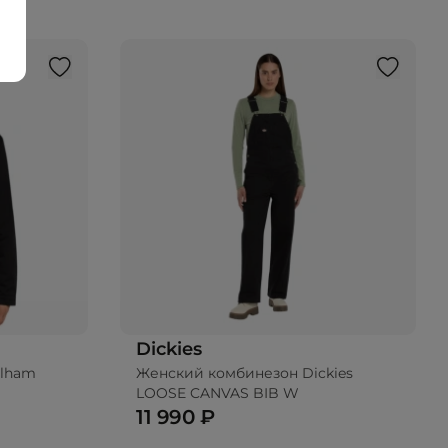
Dickies
ilham
Женский комбинезон Dickies
LOOSE CANVAS BIB W
11 990 ₽