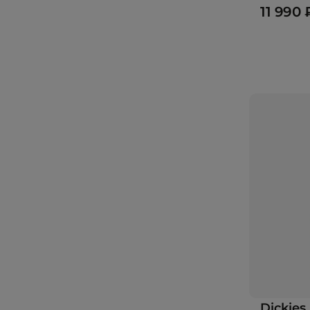
11 990 
Dickies