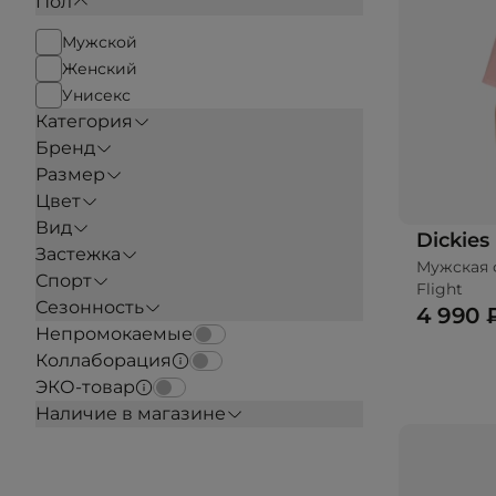
Пол
Мужской
Женский
Унисекс
Категория
Бренд
Размер
Цвет
Вид
Dickies
Застежка
Мужская ф
Спорт
Flight
Сезонность
4 990 
Непромокаемые
Коллаборация
ЭКО-товар
Наличие в магазине