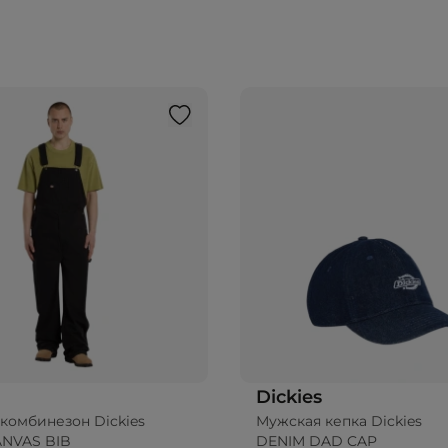
Dickies
комбинезон Dickies
Мужская кепка Dickies
Добавить в корз
NVAS BIB
DENIM DAD CAP