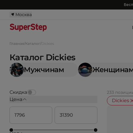
Бесп
Москва
Главная
/
Каталог
/
Dickies
Каталог Dickies
Мужчинам
Женщина
Скидка
233 позици
Цена
Dickies