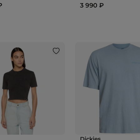
₽
3 990 ₽
Dickies