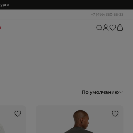
бурге
+7 (499) 350-55-33
и
По умолчанию