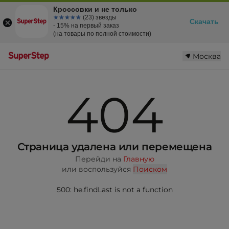
Кроссовки и не только
☆☆☆☆☆
★★★★★
(23) звезды
Скачать
- 15% на первый заказ
(на товары по полной стоимости)
Москва
404
Страница удалена или перемещена
Перейди на
Главную
или воспользуйся
Поиском
500: he.findLast is not a function