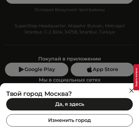
Условия бонусной программы
SuperStep Headquarter: Ataşehir Bulvarı, Metropol
İstanbul, C-2 Blok, 34758, İstanbul, Türkiye
Покупай в приложении
Google Play
App Store
Мы в социальных сетях
Твой город Москва?
Позвони нам
Да, я здесь
+7 (499) 350-55-33
C 10:00 до 19:00
Изменить город
SuperStep-бот