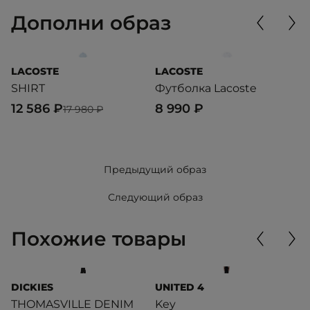
Дополни образ
LACOSTE
LACOSTE
D
SHIRT
Футболка Lacoste
J
12 586 ₽
8 990 ₽
7
17 980 ₽
Предыдущий образ
Следующий образ
Похожие товары
DICKIES
UNITED 4
U
THOMASVILLE DENIM
Key
U