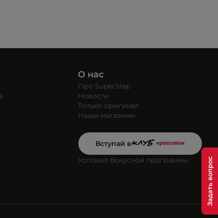
О нас
Про SuperStep
s
Новости
Только оригинал
Наши магазины
Вступай в
Условия бонусной программы