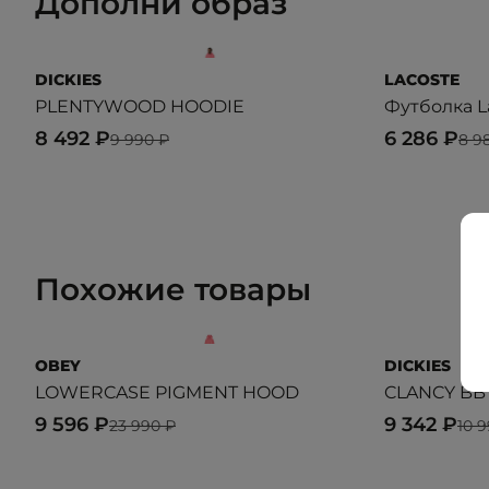
Дополни образ
DICKIES
LACOSTE
PLENTYWOOD HOODIE
Футболка L
8 492 ₽
6 286 ₽
9 990 ₽
8 9
Похожие товары
OBEY
DICKIES
LOWERCASE PIGMENT HOOD
CLANCY BB
9 596 ₽
9 342 ₽
23 990 ₽
10 