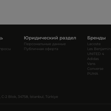
щь
Юридический раздел
Бренды
Персональные данные
Lacoste
опросы
Публичная оферта
Les Benjamin
UNITED 4
Adidas
Vans
Converse
PUMA
C-2 Blok, 34758, İstanbul, Türkiye