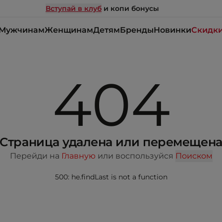
Вступай в клуб
и копи бонусы
Мужчинам
Женщинам
Детям
Бренды
Новинки
Скидк
404
Страница удалена или перемещен
Перейди на
Главную
или воспользуйся
Поиском
500: he.findLast is not a function