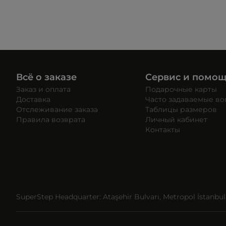
Всё о заказе
Сервис и помо
Заказ и оплата
Подарочные карты
Доставка
Часто задаваемые в
Отслеживание заказа
Таблицы размеров
Правила возврата
Личный кабинет
Контакты
SuperStep Headquarter: Ataşehir Bulvarı, Metropol İstanbul, 