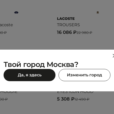
LACOSTE
acoste
TROUSERS
16 086 ₽
80 ₽
22 980 ₽
Предыдущий образ
Следующий образ
Твой город Москва?
Да, я здесь
Изменить город
OBEY
 HOODIE
EYES ICON HOOD
5 308 ₽
990 ₽
12 490 ₽