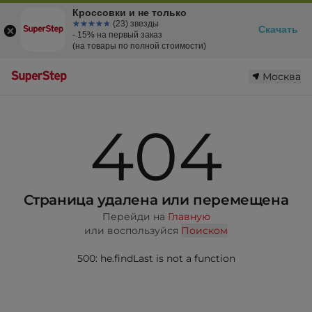
Кроссовки и не только
☆☆☆☆☆
★★★★★
(23) звезды
Скачать
- 15% на первый заказ
(на товары по полной стоимости)
Москва
404
Страница удалена или перемещена
Перейди на
Главную
или воспользуйся
Поиском
500: he.findLast is not a function