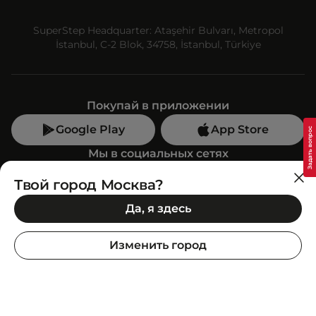
SuperStep Headquarter: Ataşehir Bulvarı, Metropol
İstanbul, C-2 Blok, 34758, İstanbul, Türkiye
Покупай в приложении
Google Play
App Store
Мы в социальных сетях
Твой город Москва?
Позвони нам
Да, я здесь
+7 (499) 350-55-33
C 10:00 до 19:00
Изменить город
SuperStep-бот