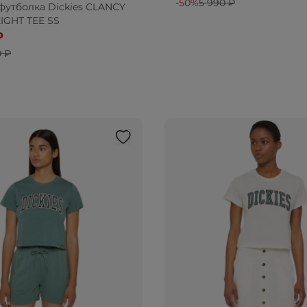
-50%
5 990 ₽
футболка Dickies CLANCY
GHT TEE SS
₽
0 ₽