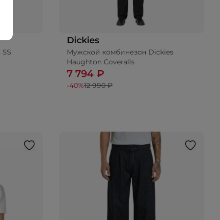
Dickies
 SS
Мужской комбинезон Dickies
ину
Добавить в корзину
Haughton Coveralls
7 794 ₽
-40%
12 990 ₽