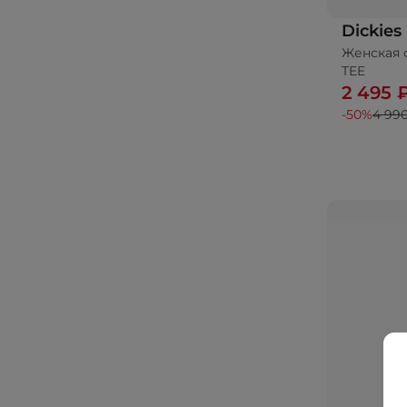
Dickies
Женская ф
TEE
2 495 
-50%
4 99