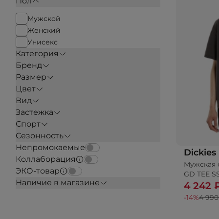
Пол
Мужской
Женский
Унисекс
Категория
Бренд
Размер
Цвет
Вид
Застежка
Спорт
Сезонность
Непромокаемые
Dickies
Коллаборация
Мужская 
ЭКО-товар
GD TEE S
Наличие в магазине
4 242 
-14%
4 990