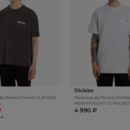
Dickies
футболка Dickies SLAYDEN
Мужская футболка Dickie
S
HEAVYWEIGHT SS POCKET
RELAXED
₽
4 990 ₽
 ₽