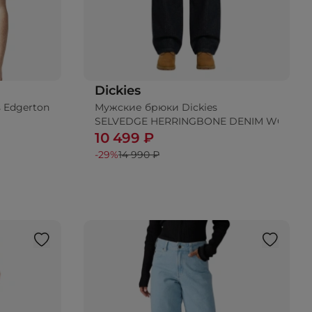
Dickies
 Edgerton
Мужские брюки Dickies
ину
SELVEDGE HERRINGBONE DENIM WORK P
10 499 ₽
-29%
14 990 ₽