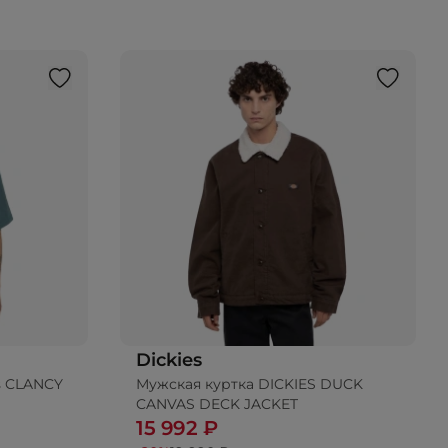
Dickies
s CLANCY
Мужская куртка DICKIES DUCK
ину
Добавить в корзину
CANVAS DECK JACKET
15 992 ₽