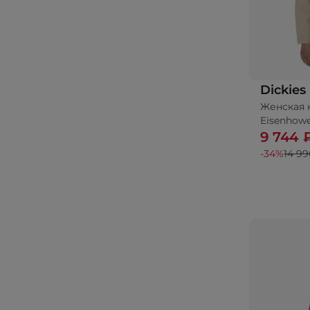
Dickies
Женская к
До
Eisenhowe
9 744 
-34%
14 99