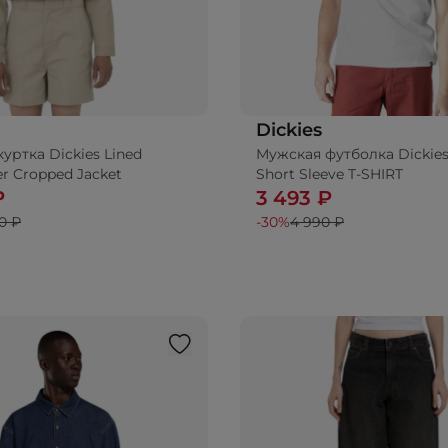
Dickies
уртка Dickies Lined
Мужская футболка Dickies
бавить в корзину
Добавить в корз
r Cropped Jacket
Short Sleeve T-SHIRT
₽
3 493 ₽
0 ₽
-30%
4 990 ₽