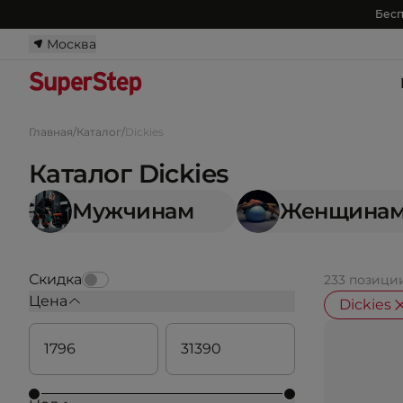
Бесп
Москва
Главная
/
Каталог
/
Dickies
Каталог Dickies
Мужчинам
Женщина
Скидка
233 позици
Цена
Dickies