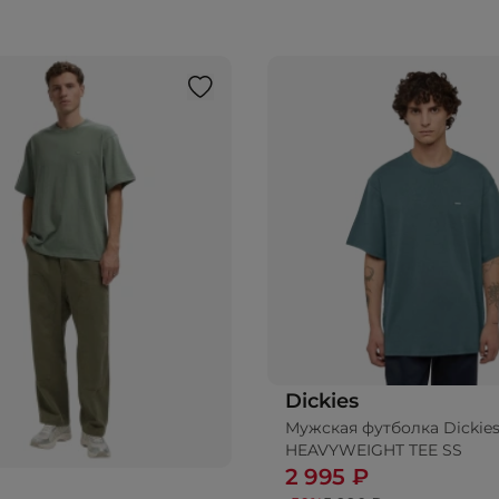
Dickies
Мужская футболка Dickie
Добавить в корз
HEAVYWEIGHT TEE SS
2 995 ₽