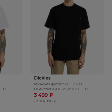
Dickies
s
Мужская футболка Dickies
 TEE
HEAVYWEIGHT SS POCKET TEE
RELAXED
3 499 ₽
-29%
4 990 ₽