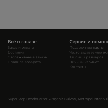
Всё о заказе
Сервис и помо
Заказ и оплата
Подарочные карты
Доставка
Часто задаваемые в
Отслеживание заказа
Таблицы размеров
Правила возврата
Личный кабинет
Контакты
SuperStep Headquarter: Ataşehir Bulvarı, Metropol İstanbul, 