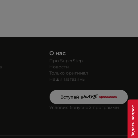
О нас
Про SuperStep
s
Новости
Только оригинал
Наши магазины
Вступай в
Условия бонусной программы