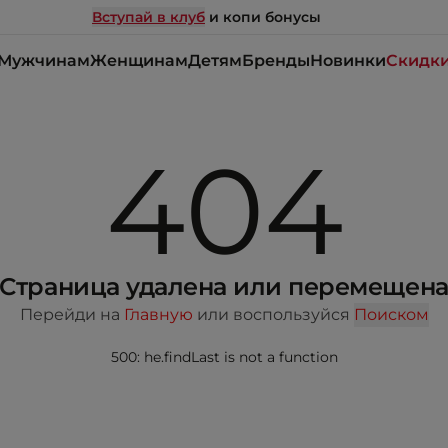
Вступай в клуб
и копи бонусы
Мужчинам
Женщинам
Детям
Бренды
Новинки
Скидк
404
Страница удалена или перемещен
Перейди на
Главную
или воспользуйся
Поиском
500: he.findLast is not a function