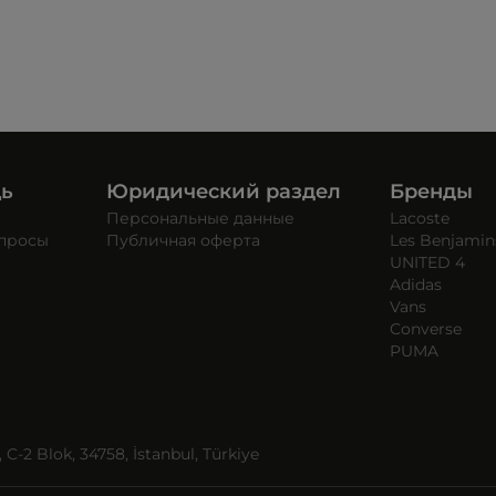
щь
Юридический раздел
Бренды
Персональные данные
Lacoste
опросы
Публичная оферта
Les Benjamin
UNITED 4
Adidas
Vans
Converse
PUMA
C-2 Blok, 34758, İstanbul, Türkiye