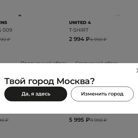
INS
UNITED 4
 009
T-SHIRT
2 994 ₽
990 ₽
4 990 ₽
Предыдущий образ
Следующий образ
Твой город Москва?
Да, я здесь
Изменить город
DICKIES
WIDE LEG PANT
5 995 ₽
90 ₽
11 990 ₽