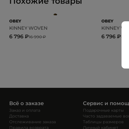
Похожие товары
OBEY
OBEY
KINNEY WOVEN
KINNEY W
6 796 ₽
6 796 ₽
16 990 ₽
16 
Всё о заказе
Сервис и помо
Заказ и оплата
Подарочные карты
Доставка
Часто задаваемые в
Отслеживание заказа
Таблицы размеров
Правила возврата
Личный кабинет