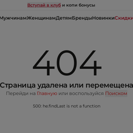
Вступай в клуб
и копи бонусы
Мужчинам
Женщинам
Детям
Бренды
Новинки
Скидк
404
Страница удалена или перемещен
Перейди на
Главную
или воспользуйся
Поиском
500: he.findLast is not a function