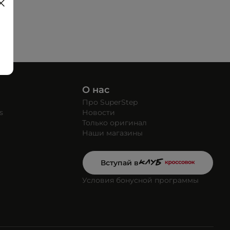
О нас
Про SuperStep
s
Новости
Только оригинал
Наши магазины
Вступай в
Условия бонусной программы