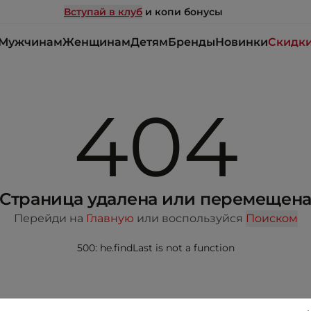
Вступай в клуб
и копи бонусы
Мужчинам
Женщинам
Детям
Бренды
Новинки
Скидк
404
Страница удалена или перемещен
Перейди на
Главную
или воспользуйся
Поиском
500: he.findLast is not a function