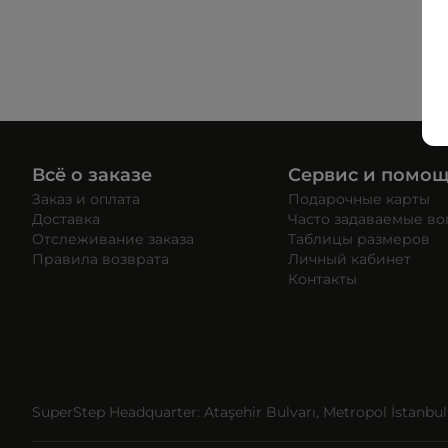
Всё о заказе
Сервис и помо
Заказ и оплата
Подарочные карты
Доставка
Часто задаваемые в
Отслеживание заказа
Таблицы размеров
Правила возврата
Личный кабинет
Контакты
SuperStep Headquarter: Ataşehir Bulvarı, Metropol İstanbul, 