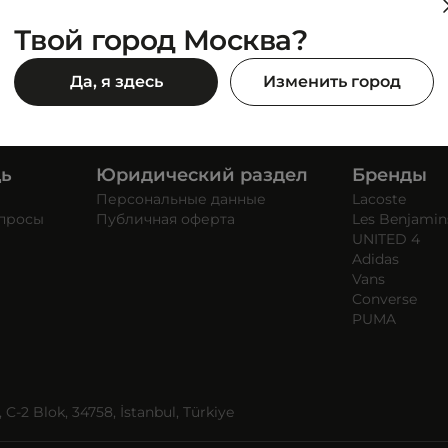
Твой город Москва?
Да, я здесь
Изменить город
щь
Юридический раздел
Бренды
Персональные данные
Lacoste
опросы
Публичная оферта
Les Benjamin
UNITED 4
Adidas
Vans
Converse
PUMA
C-2 Blok, 34758, İstanbul, Türkiye