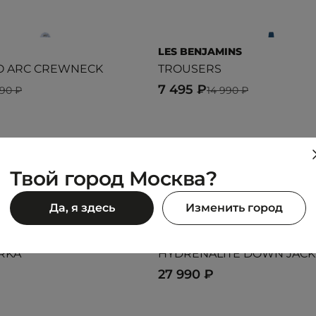
LES BENJAMINS
O ARC CREWNECK
TROUSERS
7 495 ₽
990 ₽
14 990 ₽
Предыдущий образ
Следующий образ
Твой город Москва?
Да, я здесь
Изменить город
STRIES
THE NORTH FACE
RKA
HYDRENALITE DOWN JACK
27 990 ₽