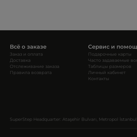
Всё о заказе
Сервис и помо
Заказ и оплата
Подарочные карты
Доставка
Часто задаваемые в
Отслеживание заказа
Таблицы размеров
Правила возврата
Личный кабинет
Контакты
SuperStep Headquarter: Ataşehir Bulvarı, Metropol İstanbul, 