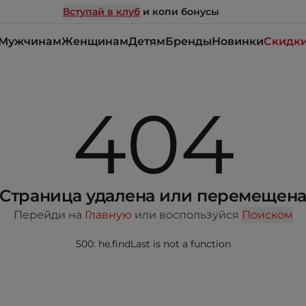
Вступай в клуб
и копи бонусы
Мужчинам
Женщинам
Детям
Бренды
Новинки
Скидк
404
Страница удалена или перемещен
Перейди на
Главную
или воспользуйся
Поиском
500: he.findLast is not a function