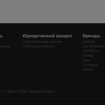
щь
Юридический раздел
Бренды
Персональные данные
Lacoste
опросы
Публичная оферта
Les Benjamin
UNITED 4
Adidas
Vans
Converse
PUMA
C-2 Blok, 34758, İstanbul, Türkiye