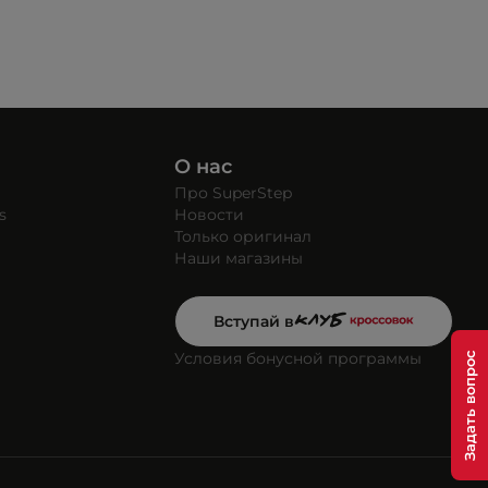
О нас
Про SuperStep
s
Новости
Только оригинал
Наши магазины
Вступай в
Условия бонусной программы