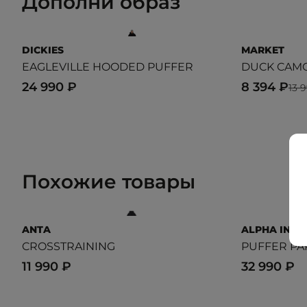
Дополни образ
DICKIES
MARKET
EAGLEVILLE HOODED PUFFER
DUCK CAM
24 990 ₽
8 394 ₽
13 
Похожие товары
ANTA
ALPHA INDU
CROSSTRAINING
PUFFER PA
11 990 ₽
32 990 ₽