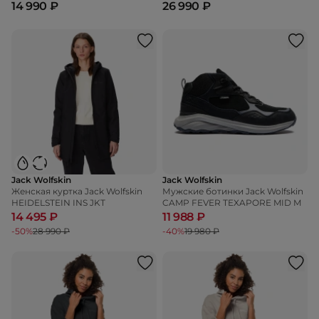
Low
14 990 ₽
26 990 ₽
Jack Wolfskin
Jack Wolfskin
Женская куртка Jack Wolfskin
Мужские ботинки Jack Wolfskin
HEIDELSTEIN INS JKT
CAMP FEVER TEXAPORE MID M
14 495 ₽
11 988 ₽
-50%
28 990 ₽
-40%
19 980 ₽