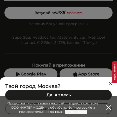
Вступай в
Условия бонусной программы
SuperStep Headquarter: Ataşehir Bulvarı, Metropol
İstanbul, C-2 Blok, 34758, İstanbul, Türkiye
Покупай в приложении
Google Play
App Store
Мы в социальных сетях
Твой город Москва?
Да, я здесь
Позвони нам
Продолжая использовать наш сайт, ты даешь согласие
+7 (499) 350-55-33
ООО «ИНТЕРМОДЕ» на обработку файлов cookie и
Изменить город
пользовательских данных
...
Читать далее
C 10:00 до 19:00