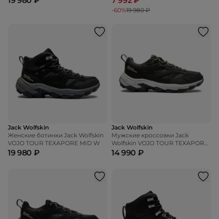
19 980 ₽
7 992 ₽
-60%
19 980 ₽
Jack Wolfskin
Jack Wolfskin
Женские ботинки Jack Wolfskin
Мужские кроссовки Jack
VOJO TOUR TEXAPORE MID W
Wolfskin VOJO TOUR TEXAPORE
LOW M
19 980 ₽
14 990 ₽