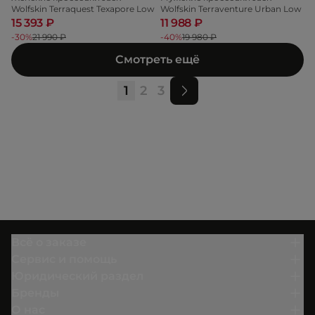
Wolfskin Terraquest Texapore Low
Wolfskin Terraventure Urban Low
15 393 ₽
11 988 ₽
-30%
21 990 ₽
-40%
19 980 ₽
Смотреть ещё
1
2
3
Всё о заказе
Сервис и помощь
Юридический раздел
Бренды
О нас