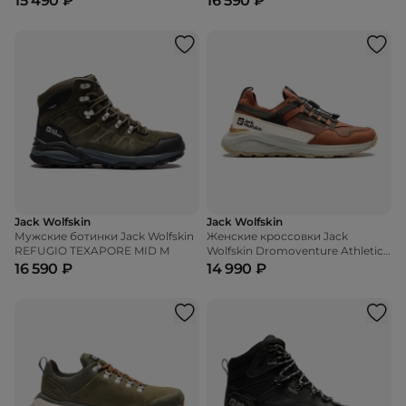
15 490 ₽
16 590 ₽
Jack Wolfskin
Jack Wolfskin
Мужские ботинки Jack Wolfskin
Женские кроссовки Jack
REFUGIO TEXAPORE MID M
Wolfskin Dromoventure Athletic
Low
16 590 ₽
14 990 ₽