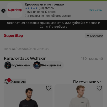
Кроссовки и не только
☆☆☆☆☆
★★★★★
(23) звезды
Скачать
- 15% на первый заказ
(на товары по полной стоимости)
Бесплатная доставка при заказе от 10 000 рублей в Москве и
Санкт Петербурге
Москва
Главная
/
Каталог
/
Jack Wolfskin
Каталог Jack Wolfskin
130 позиций
Мужчинам
Женщинам
1
Фильтры
По умолчанию