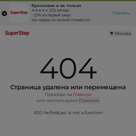
Кроссовки и не только
☆☆☆☆☆
★★★★★
(23) звезды
Скачать
- 15% на первый заказ
(на товары по полной стоимости)
Москва
404
Страница удалена или перемещена
Перейди на
Главную
или воспользуйся
Поиском
500: he.findLast is not a function