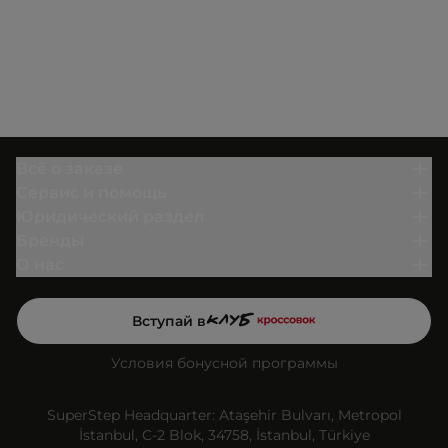
Всё о заказе
Сервис и помощь
Юридический раздел
Бренды
О нас
Вступай в
Условия бонусной программы
SuperStep Headquarter: Ataşehir Bulvarı, Metropol
İstanbul, C-2 Blok, 34758, İstanbul, Türkiye