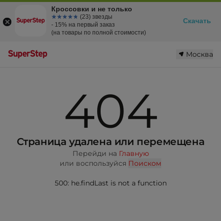
Кроссовки и не только
☆☆☆☆☆
★★★★★
(23) звезды
Скачать
- 15% на первый заказ
(на товары по полной стоимости)
Москва
404
Страница удалена или перемещена
Перейди на
Главную
или воспользуйся
Поиском
500: he.findLast is not a function