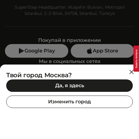
SuperStep Headquarter: Ataşehir Bulvarı, Metropol
İstanbul, C-2 Blok, 34758, İstanbul, Türkiye
Покупай в приложении
Google Play
App Store
Мы в социальных сетях
Твой город Москва?
Позвони нам
Да, я здесь
+7 (499) 350-55-33
C 10:00 до 19:00
Изменить город
SuperStep-бот