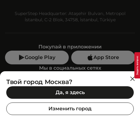
SuperStep Headquarter: Ataşehir Bulvarı, Metropol
İstanbul, C-2 Blok, 34758, İstanbul, Türkiye
Покупай в приложении
Google Play
App Store
Мы в социальных сетях
Твой город Москва?
Позвони нам
Да, я здесь
+7 (499) 350-55-33
C 10:00 до 19:00
Изменить город
SuperStep-бот