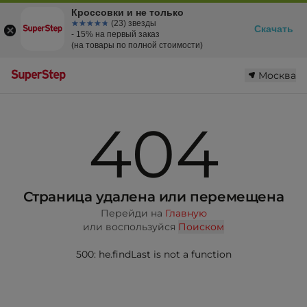
Кроссовки и не только
☆☆☆☆☆
★★★★★
(23) звезды
Скачать
- 15% на первый заказ
(на товары по полной стоимости)
Москва
404
Страница удалена или перемещена
Перейди на
Главную
или воспользуйся
Поиском
500: he.findLast is not a function