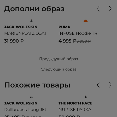
Дополни образ
JACK WOLFSKIN
PUMA
L
MARIENPLATZ COAT
INFUSE Hoodie TR
T
31 990 ₽
4 995 ₽
8
9 990 ₽
Предыдущий образ
Следующий образ
Похожие товары
JACK WOLFSKIN
THE NORTH FACE
J
Dellbrueck Long Jkt
NUPTSE PARKA
M