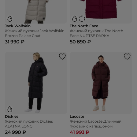
Jack Wolfskin
The North Face
Женский пуховик Jack Wolfskin
Женский пуховик The North
Frozen Palace Coat
Face NUPTSE PARKA
31 990 ₽
50 890 ₽
Dickies
Lacoste
Женский пуховик Dickies
Женский Lacoste Длинный
ALATNA LONG
пуховик с капюшоном
24 990 ₽
41 993 ₽