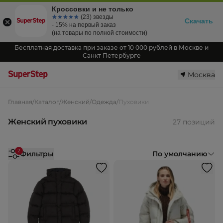
Кроссовки и не только
☆☆☆☆☆
★★★★★
(23) звезды
Скачать
- 15% на первый заказ
(на товары по полной стоимости)
Бесплатная доставка при заказе от 10 000 рублей в Москве и
Санкт Петербурге
Москва
Главная
/
Каталог
/
Женский
/
Одежда
/
Пуховики
Женский пуховики
27 позиций
2
Фильтры
По умолчанию