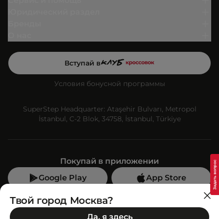
Сервис и помощь
Юридический раздел
Бренды
О нас
Вступай в
Условия бонусной программы
SuperStep Headquarter: Ataşehir Bulvarı, Metropol
İstanbul, C-2 Blok, 34758, İstanbul, Türkiye
Покупай в приложении
Google Play
App Store
Мы в социальных сетях
Твой город Москва?
Да, я здесь