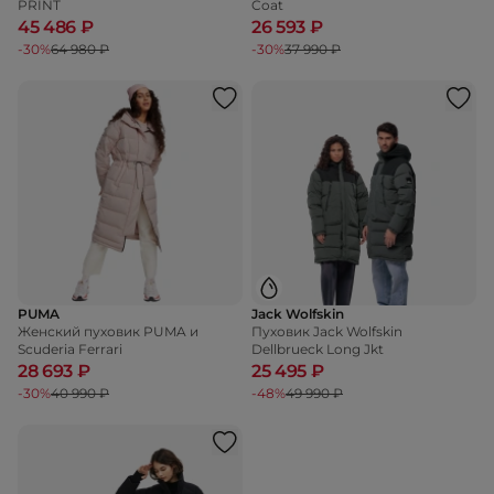
PRINT
Coat
45 486 ₽
26 593 ₽
-30%
64 980 ₽
-30%
37 990 ₽
PUMA
Jack Wolfskin
Женский пуховик PUMA и
Пуховик Jack Wolfskin
Scuderia Ferrari
Dellbrueck Long Jkt
28 693 ₽
25 495 ₽
-30%
40 990 ₽
-48%
49 990 ₽