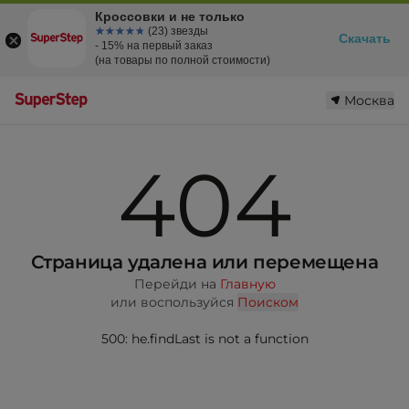
Кроссовки и не только
☆☆☆☆☆
★★★★★
(23) звезды
Скачать
- 15% на первый заказ
(на товары по полной стоимости)
Москва
404
Страница удалена или перемещена
Перейди на
Главную
или воспользуйся
Поиском
500: he.findLast is not a function