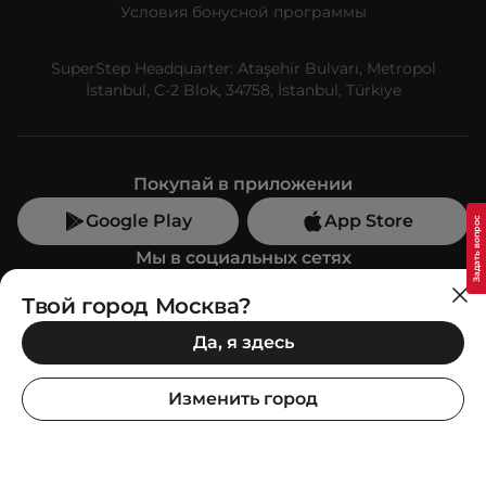
Условия бонусной программы
SuperStep Headquarter: Ataşehir Bulvarı, Metropol
İstanbul, C-2 Blok, 34758, İstanbul, Türkiye
Покупай в приложении
Google Play
App Store
Мы в социальных сетях
Твой город Москва?
Позвони нам
Да, я здесь
+7 (499) 350-55-33
C 10:00 до 19:00
Изменить город
SuperStep-бот