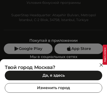
Условия бонусной программы
SuperStep Headquarter: Ataşehir Bulvarı, Metropol
İstanbul, C-2 Blok, 34758, İstanbul, Türkiye
Покупай в приложении
Google Play
App Store
Мы в социальных сетях
Твой город Москва?
Позвони нам
Да, я здесь
+7 (499) 350-55-33
C 10:00 до 19:00
Изменить город
SuperStep-бот