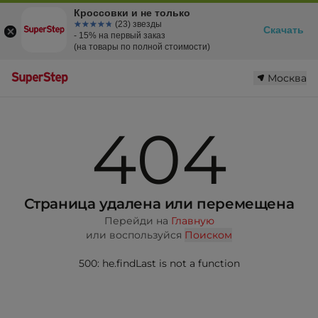
Кроссовки и не только
☆☆☆☆☆
★★★★★
(23) звезды
Скачать
- 15% на первый заказ
(на товары по полной стоимости)
Москва
404
Страница удалена или перемещена
Перейди на
Главную
или воспользуйся
Поиском
500: he.findLast is not a function