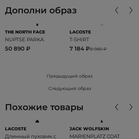
Дополни образ
THE NORTH FACE
LACOSTE
P
NUPTSE PARKA
T-SHIRT
D
50 890 ₽
7 184 ₽
6
8 980 ₽
Предыдущий образ
Следующий образ
Похожие товары
LACOSTE
JACK WOLFSKIN
J
Длинный пуховик с
MARIENPLATZ COAT
M