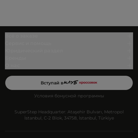
Всё о заказе
Сервис и помощь
Юридический раздел
Бренды
О нас
Вступай в
Условия бонусной программы
SuperStep Headquarter: Ataşehir Bulvarı, Metropol
İstanbul, C-2 Blok, 34758, İstanbul, Türkiye