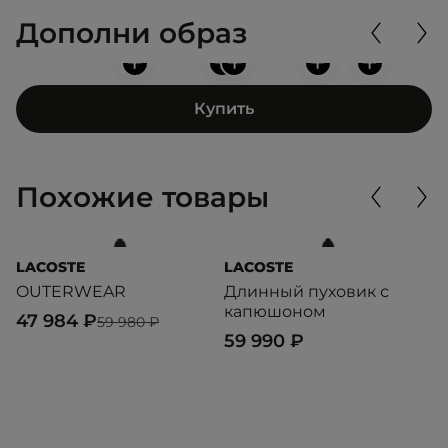
Дополни образ
+
+
+
+
+
Купить
Похожие товары
LACOSTE
LACOSTE
T
OUTERWEAR
Длинный пуховик с
N
капюшоном
47 984 ₽
5
59 980 ₽
59 990 ₽