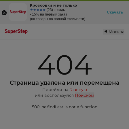
Кроссовки и не только
☆☆☆☆☆
★★★★★
(23) звезды
Скачать
- 15% на первый заказ
(на товары по полной стоимости)
Москва
404
Страница удалена или перемещена
Перейди на
Главную
или воспользуйся
Поиском
500: he.findLast is not a function