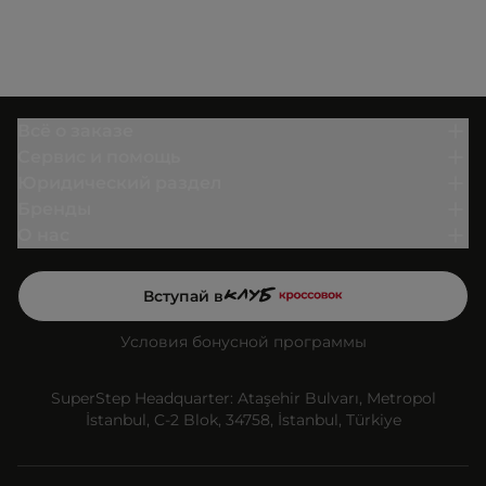
Всё о заказе
Сервис и помощь
Юридический раздел
Бренды
О нас
Вступай в
Условия бонусной программы
SuperStep Headquarter: Ataşehir Bulvarı, Metropol
İstanbul, C-2 Blok, 34758, İstanbul, Türkiye