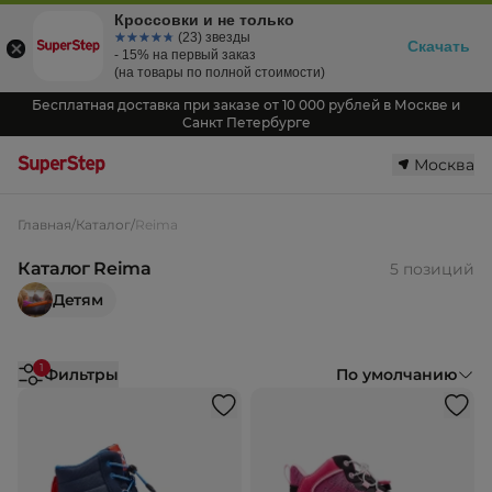
Кроссовки и не только
☆☆☆☆☆
★★★★★
(23) звезды
Скачать
- 15% на первый заказ
(на товары по полной стоимости)
Бесплатная доставка при заказе от 10 000 рублей в Москве и
Санкт Петербурге
Москва
Главная
/
Каталог
/
Reima
Каталог Reima
5 позиций
Детям
1
Фильтры
По умолчанию