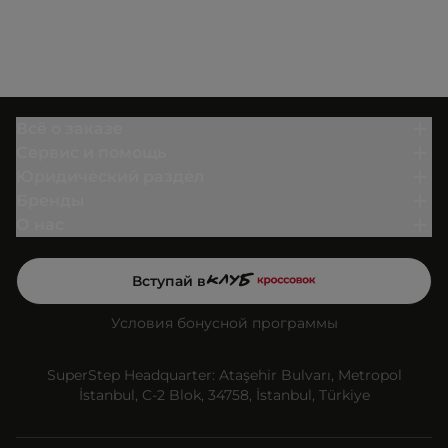
Всё о заказе
Сервис и помощь
Юридический раздел
Бренды
О нас
Вступай в
Условия бонусной программы
SuperStep Headquarter: Ataşehir Bulvarı, Metropol
İstanbul, C-2 Blok, 34758, İstanbul, Türkiye