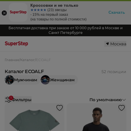
Кроссовки и не только
☆☆☆☆☆
★★★★★
(23) звезды
Скачать
- 15% на первый заказ
(на товары по полной стоимости)
Бесплатная доставка при заказе от 10 000 рублей в Москве и
Санкт Петербурге
Москва
Главная
/
Каталог
/
ECOALF
Каталог ECOALF
52 позиции
Мужчинам
Женщинам
1
Фильтры
По умолчанию