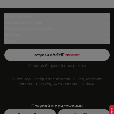
Всё о заказе
Сервис и помощь
Юридический раздел
Бренды
О нас
Вступай в
Условия бонусной программы
SuperStep Headquarter: Ataşehir Bulvarı, Metropol
İstanbul, C-2 Blok, 34758, İstanbul, Türkiye
Покупай в приложении