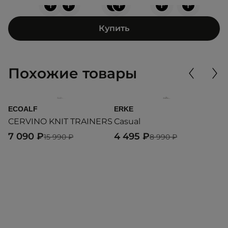
+
+
+
+
+
+
Купить
Похожие товары
ECOALF
ERKE
E
CERVINO KNIT TRAINERS
Casual
C
7 090 ₽
4 495 ₽
7
15 990 ₽
8 990 ₽