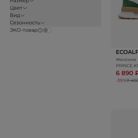
Размер
Цвет
Вид
Сезонность
ЭКО-товар
ECOAL
Женские 
До
PRINCE K
6 890 
-39%
11 40