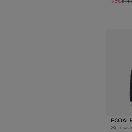
-50%
32 9
ECOAL
Женская 