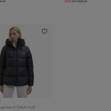
90 ₽
-50%
29 900 ₽
F
куртка ECOALF FUJI