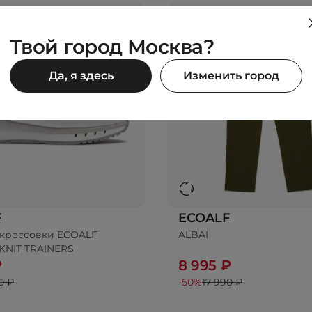
Твой город Москва?
Да, я здесь
Изменить город
F
ECOALF
кроссовки ECOALF
ALBAI
KNIT TRAINERS
₽
8 995 ₽
0 ₽
-50%
17 990 ₽