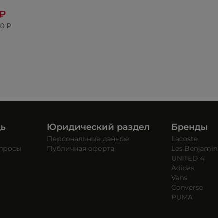
 ₽
90 ₽
щь
Юридический раздел
Бренды
Персональные данные
Lacoste
опросы
Публичная оферта
Les Benjamin
UNITED 4
Adidas
Vans
Converse
PUMA