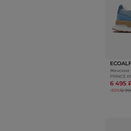
ECOAL
Женские 
PRINCE K
6 495 
-50%
12 99