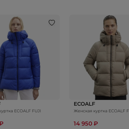
F
ECOALF
куртка ECOALF FUJI
Женская куртка ECOALF F
 ₽
14 950 ₽