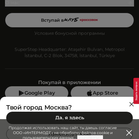
О нас
Вступай в
Условия бонусной программы
SuperStep Headquarter: Ataşehir Bulvarı, Metropol
İstanbul, C-2 Blok, 34758, İstanbul, Türkiye
Покупай в приложении
Google Play
App Store
Мы в социальных сетях
Твой город Москва?
Да, я здесь
Позвони нам
Продолжая использовать наш сайт, ты даешь согласие
+7 (499) 350-55-33
ООО «ИНТЕРМОДЕ» на обработку файлов cookie и
Изменить город
пользовательских данных
...
Читать далее
C 10:00 до 19:00