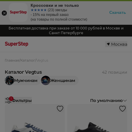
Кроссовки и не только
☆☆☆☆☆
★★★★★
(23) звезды
Скачать
- 15% на первый заказ
(на товары по полной стоимости)
Бесплатная доставка при заказе от 10 000 рублей в Москве и
Санкт Петербурге
Москва
Главная
/
Каталог
/
Vegtus
Каталог Vegtus
42 позиции
Мужчинам
Женщинам
1
Фильтры
По умолчанию