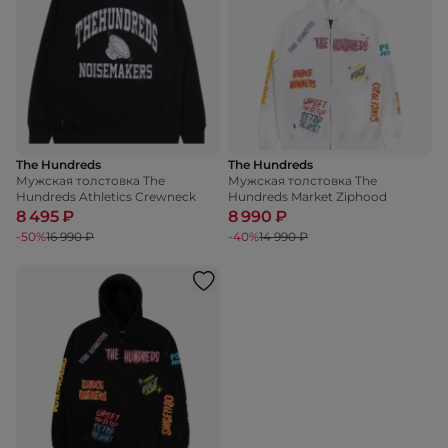
The Hundreds
The Hundreds
Мужская толстовка The
Мужская толстовка The
Hundreds Athletics Crewneck
Hundreds Market Ziphood
8 495 ₽
8 990 ₽
-50%
16 990 ₽
-40%
14 990 ₽