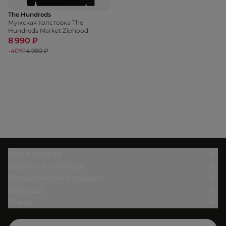
The Hundreds
Мужская толстовка The
Hundreds Market Ziphood
8 990 ₽
-40%
14 990 ₽
Всё о заказе
Сервис и помощь
Юридический раздел
Бренды
О нас