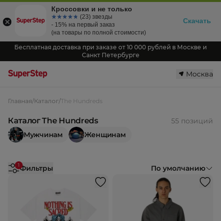
Кроссовки и не только
☆☆☆☆☆
★★★★★
(23) звезды
Скачать
- 15% на первый заказ
(на товары по полной стоимости)
Бесплатная доставка при заказе от 10 000 рублей в Москве и
Санкт Петербурге
Москва
Главная
/
Каталог
/
The Hundreds
Каталог The Hundreds
55 позиций
Мужчинам
Женщинам
1
Фильтры
По умолчанию