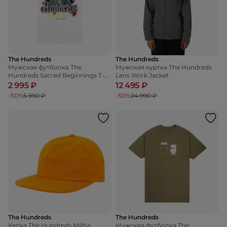
The Hundreds
The Hundreds
Мужская футболка The
Мужская куртка The Hundreds
Hundreds Sacred Beginnings T-
Lens Work Jacket
SHIRT
2 995 ₽
12 495 ₽
-50%
5 990 ₽
-50%
24 990 ₽
The Hundreds
The Hundreds
Кепка The Hundreds Militia
Мужская футболка The