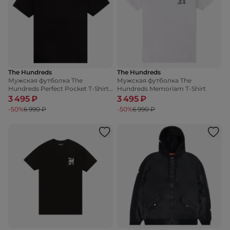
The Hundreds
The Hundreds
Мужская футболка The
Мужская футболка The
Hundreds Perfect Pocket T-Shirt
Hundreds Memoriam T-Shirt
F23
3 495 ₽
3 495 ₽
-50%
6 990 ₽
-50%
6 990 ₽