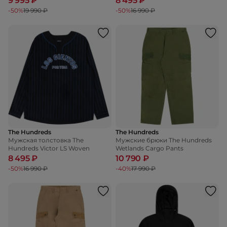
9 995 ₽
8 495 ₽
-50%
19 990 ₽
-50%
16 990 ₽
The Hundreds
The Hundreds
Мужская толстовка The
Мужские брюки The Hundreds
Hundreds Victor LS Woven
Wetlands Cargo Pants
8 495 ₽
10 790 ₽
-50%
16 990 ₽
-40%
17 990 ₽