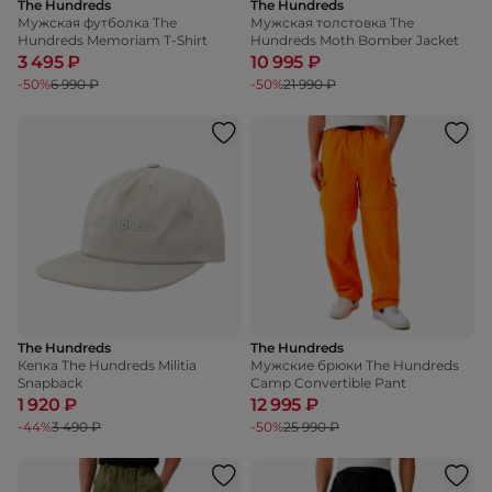
The Hundreds
The Hundreds
Мужская футболка The
Мужская толстовка The
Hundreds Memoriam T-Shirt
Hundreds Moth Bomber Jacket
3 495 ₽
10 995 ₽
-50%
6 990 ₽
-50%
21 990 ₽
The Hundreds
The Hundreds
Кепка The Hundreds Militia
Мужские брюки The Hundreds
Snapback
Camp Convertible Pant
1 920 ₽
12 995 ₽
-44%
3 490 ₽
-50%
25 990 ₽