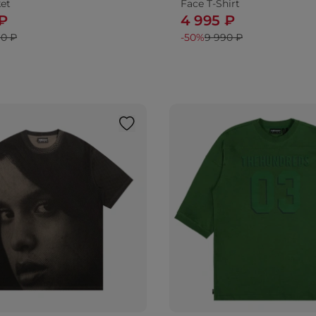
et
Face T-Shirt
 ₽
4 995 ₽
90 ₽
-50%
9 990 ₽