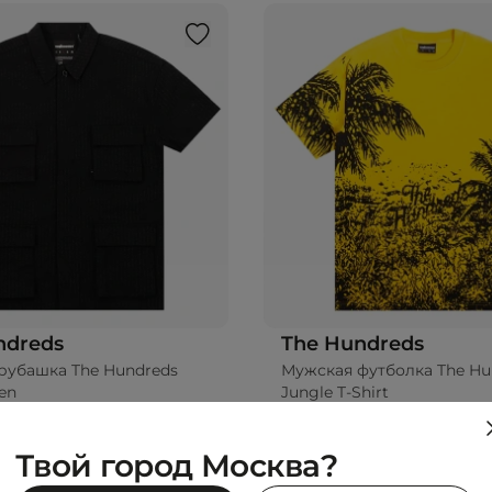
ndreds
The Hundreds
рубашка The Hundreds
Мужская футболка The Hu
en
Jungle T-Shirt
 ₽
4 995 ₽
0 ₽
-50%
9 990 ₽
Твой город Москва?