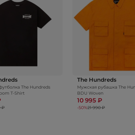
ndreds
The Hundreds
футболка The Hundreds
Мужская рубашка The Hu
oom T-Shirt
BDU Woven
₽
10 995 ₽
 ₽
-50%
21 990 ₽