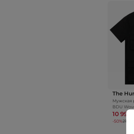
The Hu
Мужская 
BDU Wov
10 995
-50%
21 99