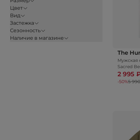
Размер
Цвет
Вид
Застежка
Сезонность
Наличие в магазине
The Hu
Мужская 
До
Sacred Be
2 995 
-50%
5 990