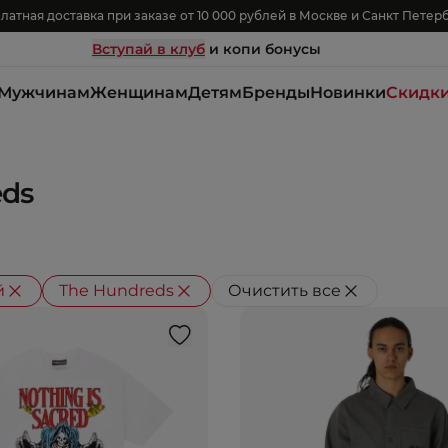
латная доставка при заказе от 10 000 рублей в Москве и Санкт Петер
Вступай в клуб
и копи бонусы
Мужчинам
Женщинам
Детям
Бренды
Новинки
Скидк
eds
й
The Hundreds
Очистить все