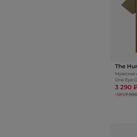
The Hu
Мужская 
One Eye O
3 290 
-58%
7 990