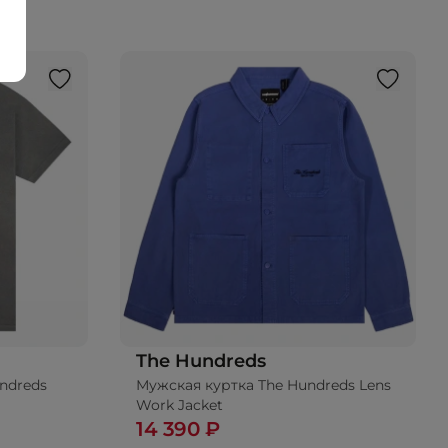
The Hundreds
ndreds
Мужская куртка The Hundreds Lens
Добавить в корзину
Work Jacket
14 390 ₽