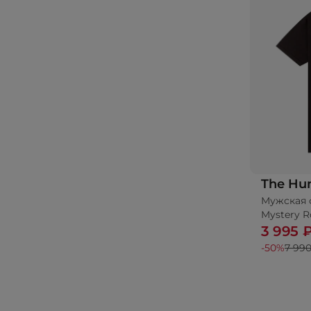
The Hu
Мужская 
Mystery R
3 995 
-50%
7 990