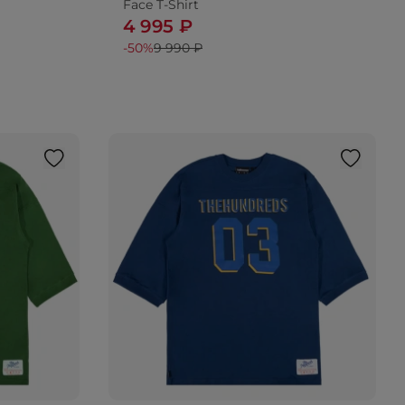
Face T-Shirt
4 995 ₽
-50%
9 990 ₽