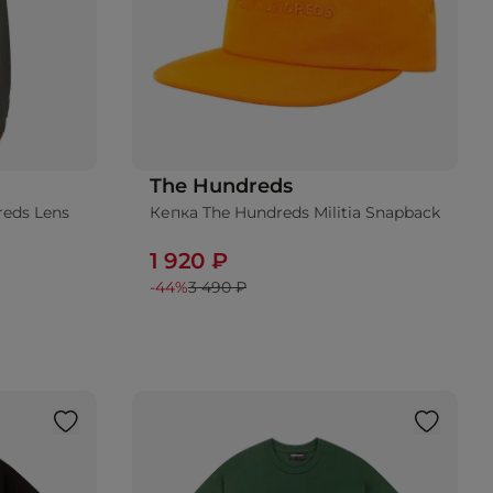
The Hundreds
eds Lens
Кепка The Hundreds Militia Snapback
Добавить в корзину
1 920 ₽
-44%
3 490 ₽