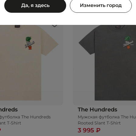
Да, я здесь
Изменить город
ndreds
The Hundreds
футболка The Hundreds
Мужская футболка The Hu
nt T-Shirt
Rooted Slant T-Shirt
₽
3 995 ₽