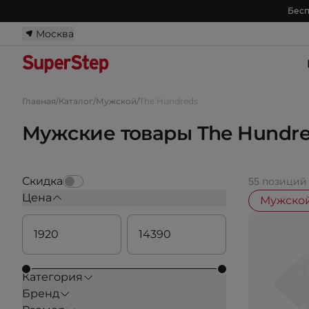
Бесп
Москва
Главная
/
Каталог
/
Мужской
/
The Hundreds
Мужские товары The Hundr
Скидка
55 позиций
Цена
Мужско
Категория
Бренд