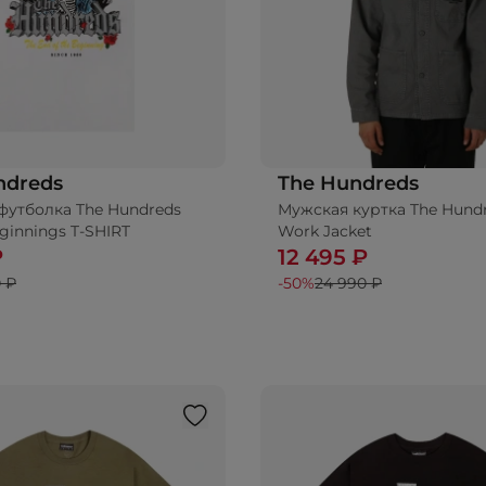
ndreds
The Hundreds
футболка The Hundreds
Мужская куртка The Hundr
бавить в корзину
ginnings T-SHIRT
Work Jacket
₽
12 495 ₽
 ₽
-50%
24 990 ₽