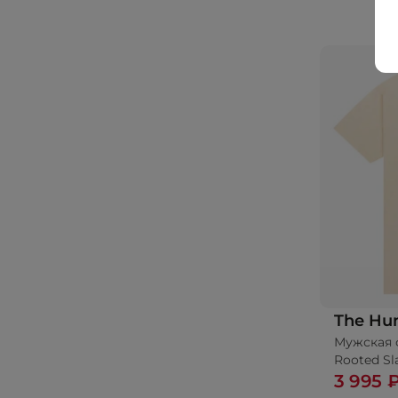
The Hu
Мужская 
Rooted Sla
3 995 