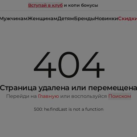
Вступай в клуб
и копи бонусы
Мужчинам
Женщинам
Детям
Бренды
Новинки
Скидк
404
Страница удалена или перемещен
Перейди на
Главную
или воспользуйся
Поиском
500: he.findLast is not a function