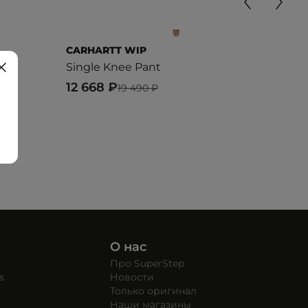
CARHARTT WIP
LAC
Single Knee Pant
TRA
12 668 ₽
22 
19 490 ₽
О нас
Про SuperStep
s
Новости
Только оригинал
Наши магазины