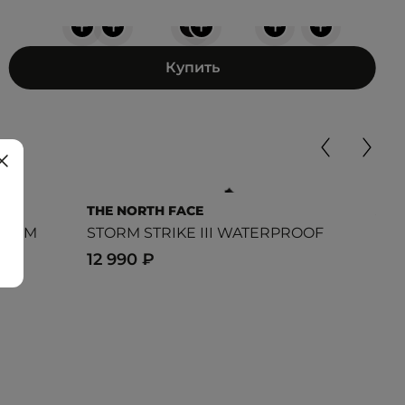
+
+
+
+
+
+
Купить
THE NORTH FACE
ADI
MID M
STORM STRIKE III WATERPROOF
TER
12 990 ₽
30 