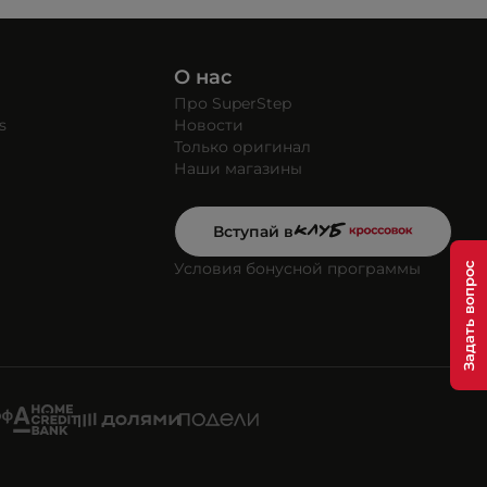
О нас
Про SuperStep
s
Новости
Только оригинал
Наши магазины
Вступай в
Условия бонусной программы