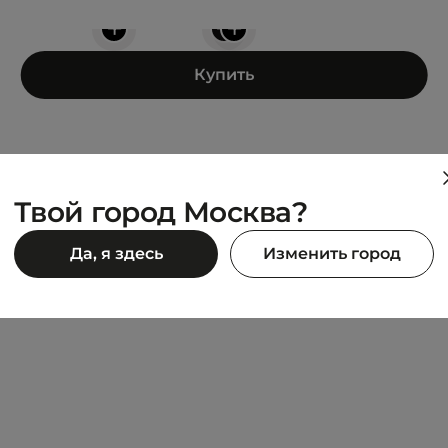
+
+
+
Купить
Твой город Москва?
SKIN
JACK WOLFSKIN
Да, я здесь
Изменить город
2 TEXAPORE MID M
VOJO TOUR LT TEXAPORE 
19 980 ₽