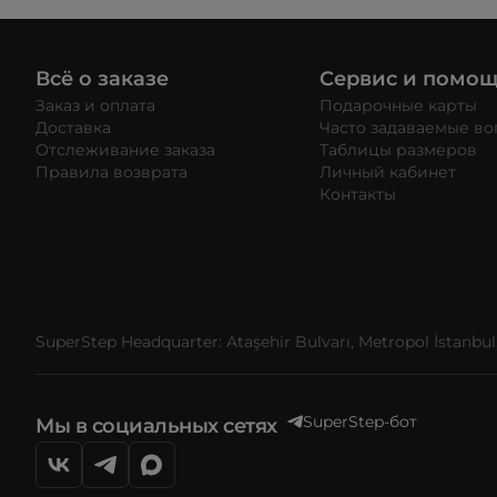
Всё о заказе
Сервис и помо
Заказ и оплата
Подарочные карты
Доставка
Часто задаваемые в
Отслеживание заказа
Таблицы размеров
Правила возврата
Личный кабинет
Контакты
SuperStep Headquarter: Ataşehir Bulvarı, Metropol İstanbul, 
SuperStep-бот
Мы в социальных сетях