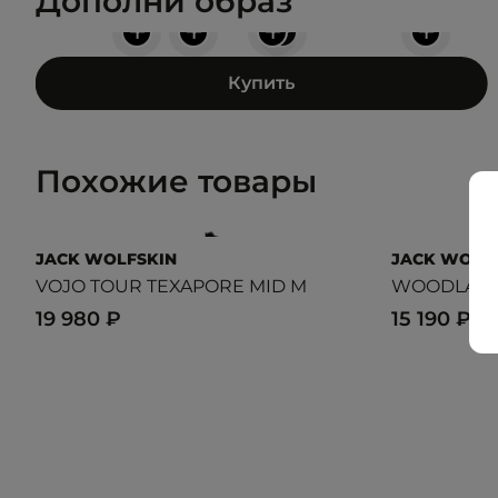
Дополни образ
+
+
+
+
+
Купить
Похожие товары
JACK WOLFSKIN
JACK WOLF
VOJO TOUR TEXAPORE MID M
WOODLAND 
19 980 ₽
15 190 ₽