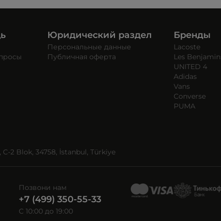
щь
Юридический раздел
Бренды
Персональные данные
Lacoste
опросы
Публичная оферта
Les Benjamin
UNITED 4
Adidas
Vans
Converse
PUMA
C-2 Blok, 34758, İstanbul, Türkiye
Позвони нам
+7 (499) 350-55-33
C 10:00 до 19:00