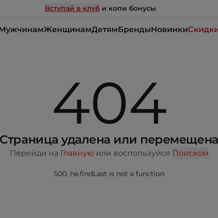
Вступай в клуб
и копи бонусы
Мужчинам
Женщинам
Детям
Бренды
Новинки
Скидк
404
Страница удалена или перемещен
Перейди на
Главную
или воспользуйся
Поиском
500: he.findLast is not a function