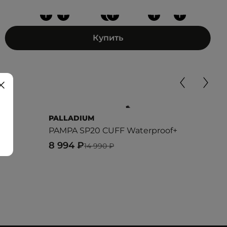
+
+
+
+
+
+
Купить
PALLADIUM
PAL
PAMPA SP20 CUFF Waterproof+
PA
8 994 ₽
17 
14 990 ₽