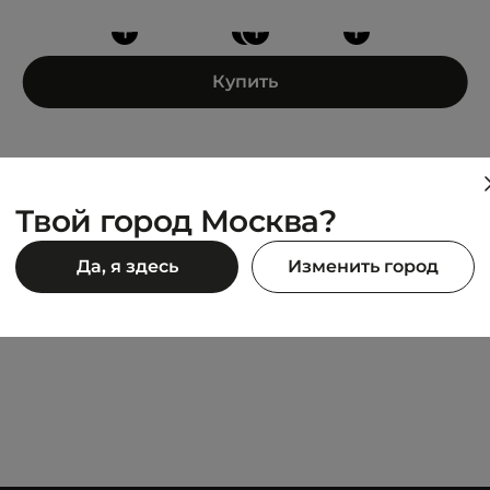
+
+
+
+
Купить
Твой город Москва?
JEEP
Да, я здесь
Изменить город
 HIGH
Powell Will Fur
12 790 ₽
99 ₽