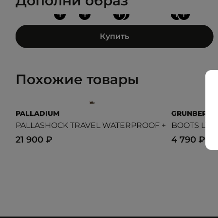
Дополни образ
+
+
+
+
+
+
Купить
Похожие товары
PALLADIUM
GRUNBERG
PALLASHOCK TRAVEL WATERPROOF +
BOOTS LTH
21 900 ₽
4 790 ₽
7 9