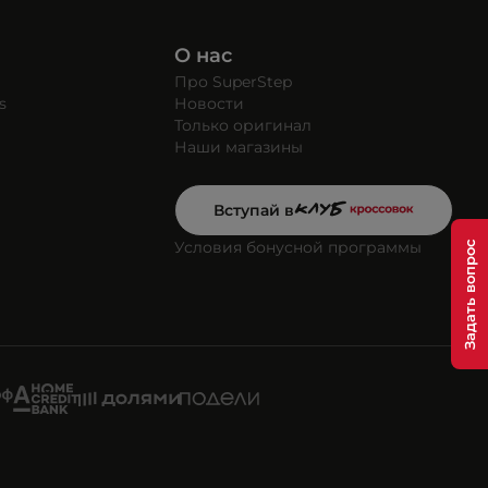
О нас
Про SuperStep
s
Новости
Только оригинал
Наши магазины
Вступай в
Условия бонусной программы