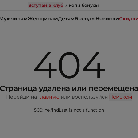
Вступай в клуб
и копи бонусы
Мужчинам
Женщинам
Детям
Бренды
Новинки
Скидк
404
Страница удалена или перемещен
Перейди на
Главную
или воспользуйся
Поиском
500: he.findLast is not a function