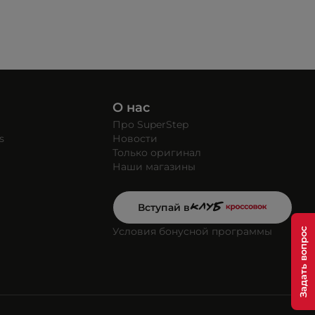
О нас
Про SuperStep
s
Новости
Только оригинал
Наши магазины
Вступай в
Условия бонусной программы