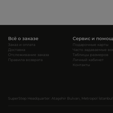
Всё о заказе
Сервис и помо
Заказ и оплата
Подарочные карты
Доставка
Часто задаваемые в
Отслеживание заказа
Таблицы размеров
Правила возврата
Личный кабинет
Контакты
SuperStep Headquarter: Ataşehir Bulvarı, Metropol İstanbul, 