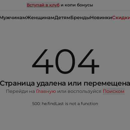
Вступай в клуб
и копи бонусы
Мужчинам
Женщинам
Детям
Бренды
Новинки
Скидк
404
Страница удалена или перемещен
Перейди на
Главную
или воспользуйся
Поиском
500: he.findLast is not a function