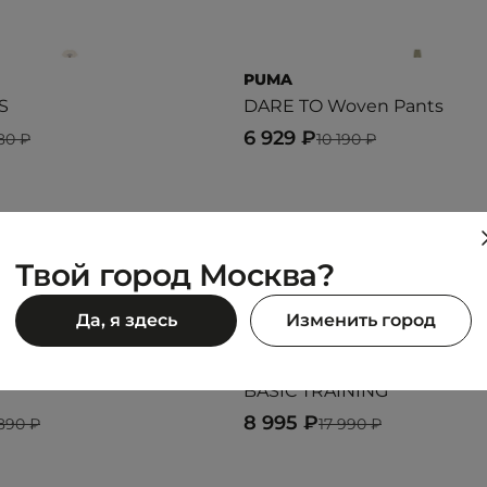
PUMA
S
DARE TO Woven Pants
6 929 ₽
980 ₽
10 190 ₽
Предыдущий образ
Следующий образ
Твой город Москва?
Да, я здесь
Изменить город
ANTA
BASIC TRAINING
8 995 ₽
 890 ₽
17 990 ₽