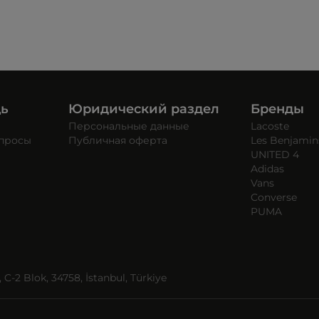
щь
Юридический раздел
Бренды
Персональные данные
Lacoste
опросы
Публичная оферта
Les Benjamin
UNITED 4
Adidas
Vans
Converse
PUMA
C-2 Blok, 34758, İstanbul, Türkiye