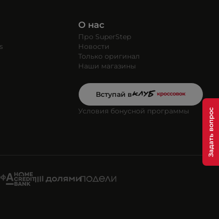
О нас
Про SuperStep
s
Новости
Только оригинал
Наши магазины
Вступай в
Условия бонусной программы