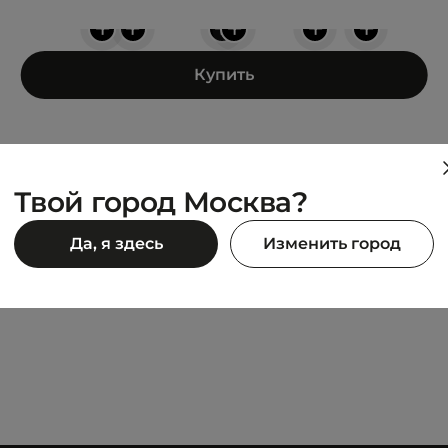
+
+
+
+
+
+
Купить
Твой город Москва?
THE NORTH FACE
Да, я здесь
Изменить город
VECTIV TARAVAL
14 690 ₽
90 ₽