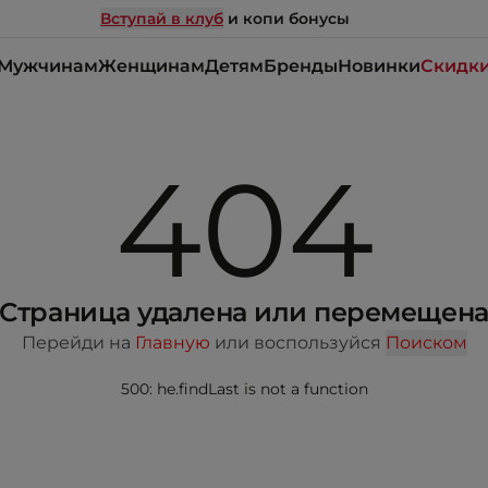
Вступай в клуб
и копи бонусы
Мужчинам
Женщинам
Детям
Бренды
Новинки
Скидк
404
Страница удалена или перемещен
Перейди на
Главную
или воспользуйся
Поиском
500: he.findLast is not a function