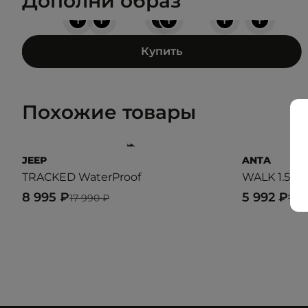
Дополни образ
+
+
+
+
+
+
Купить
Похожие товары
JEEP
ANTA
TRACKED WaterProof
WALK 1.5
8 995 ₽
5 992 ₽
17 990 ₽
7 4