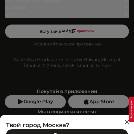
Юридический раздел
Бренды
О нас
Вступай в
Условия бонусной программы
SuperStep Headquarter: Ataşehir Bulvarı, Metropol
İstanbul, C-2 Blok, 34758, İstanbul, Türkiye
Покупай в приложении
Google Play
App Store
Мы в социальных сетях
Твой город Москва?
Позвони нам