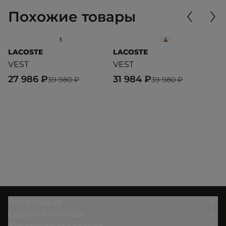
Похожие товары
LACOSTE
LACOSTE
T
VEST
VEST
H
P
27 986 ₽
31 984 ₽
39 980 ₽
39 980 ₽
1
Всё о заказе
Сервис и помощь