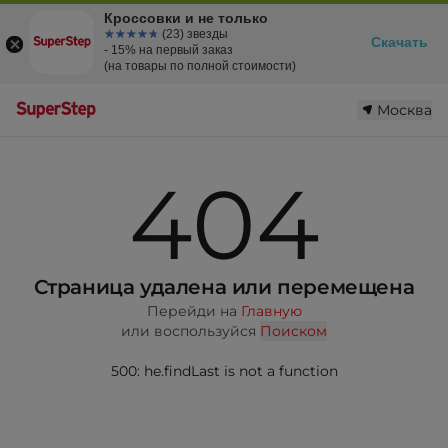
Кроссовки и не только
☆☆☆☆☆
★★★★★
(23) звезды
Скачать
- 15% на первый заказ
(на товары по полной стоимости)
Москва
404
Страница удалена или перемещена
Перейди на
Главную
или воспользуйся
Поиском
500: he.findLast is not a function