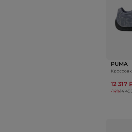
PUMA
Кроссовк
До
12 317 
-14%
14 49