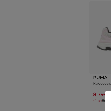
PUMA
Кроссовк
8 799 
-44%
15 99