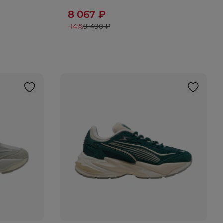
8 067 ₽
-14%
9 490 ₽