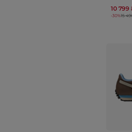
10 799
-30%
15 49