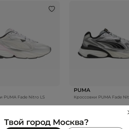
PUMA
и PUMA Fade Nitro LS
Кроссовки PUMA Fade Nit
₽
10 999 ₽
0 ₽
-31%
15 990 ₽
Твой город Москва?