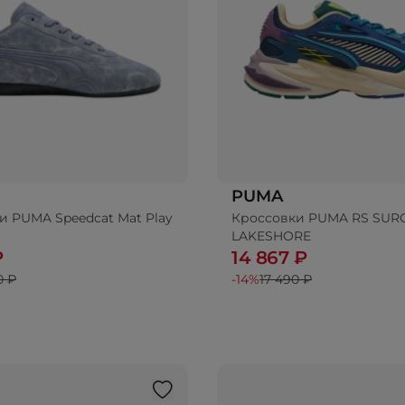
PUMA
и PUMA Speedcat Mat Play
Кроссовки PUMA RS SUR
бавить в корзину
LAKESHORE
₽
14 867 ₽
0 ₽
-14%
17 490 ₽