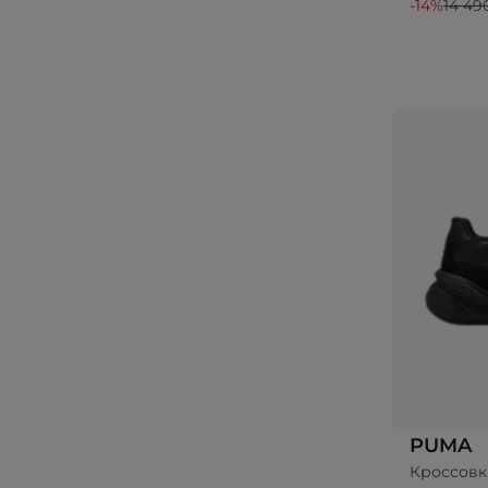
-14%
14 49
PUMA
Кроссовк