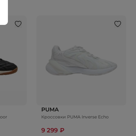
PUMA
oor
Кроссовки PUMA Inverse Echo
9 299 ₽