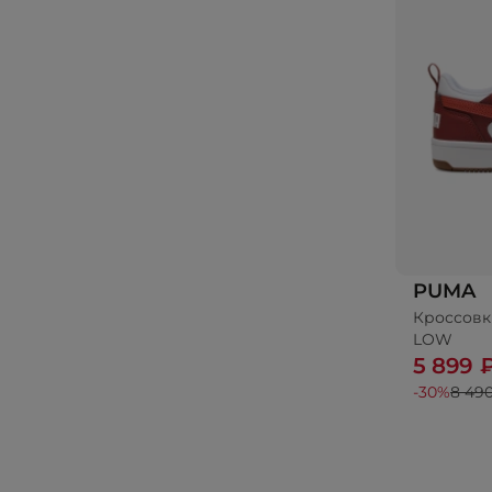
PUMA
Кроссов
LOW
5 899 
-30%
8 49