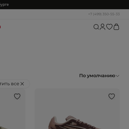
бурге
+7 (499) 350-55-33
и
По умолчанию
тить все