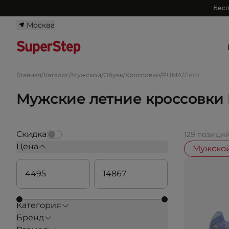
Бесп
Москва
Главная
/
Каталог
/
Мужской
/
Обувь
/
Кроссовки
/
PUMA
/
Лето
Мужские летние кроссовки
Скидка
129 позици
Цена
Мужско
Категория
Бренд