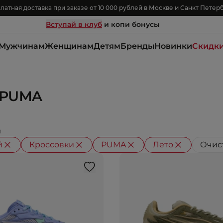
латная доставка при заказе от 10 000 рублей в Москве и Санкт Петер
Вступай в клуб
и копи бонусы
Мужчинам
Женщинам
Детям
Бренды
Новинки
Скидк
 PUMA
й
й
Кроссовки
PUMA
Лето
Очис