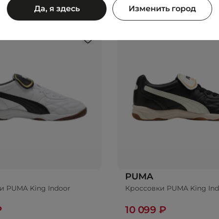
Да, я здесь
Изменить город
PUMA
и PUMA King Indoor
Кроссовки PUMA King Ind
₽
10 099 ₽