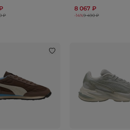
 ₽
8 067 ₽
0 ₽
-14%
9 490 ₽