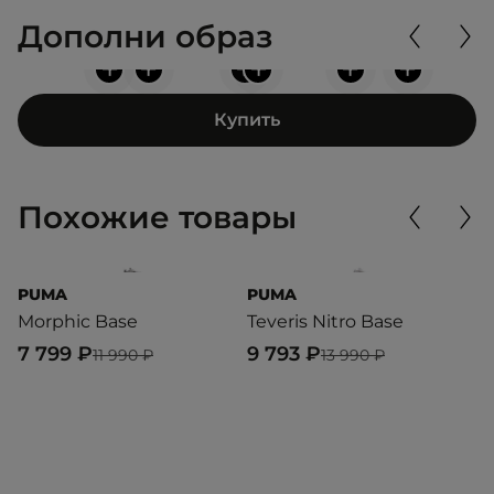
Дополни образ
+
+
+
+
+
+
Купить
Похожие товары
PUMA
PUMA
P
Morphic Base
Teveris Nitro Base
V
7 799 ₽
9 793 ₽
7
11 990 ₽
13 990 ₽