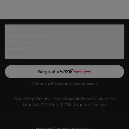
Всё о заказе
Сервис и помощь
Юридический раздел
Бренды
О нас
Вступай в
Условия бонусной программы
SuperStep Headquarter: Ataşehir Bulvarı, Metropol
İstanbul, C-2 Blok, 34758, İstanbul, Türkiye