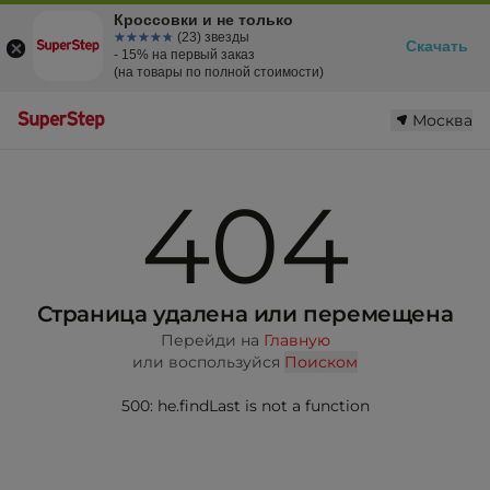
Кроссовки и не только
☆☆☆☆☆
★★★★★
(23) звезды
Скачать
- 15% на первый заказ
(на товары по полной стоимости)
Москва
404
Страница удалена или перемещена
Перейди на
Главную
или воспользуйся
Поиском
500: he.findLast is not a function