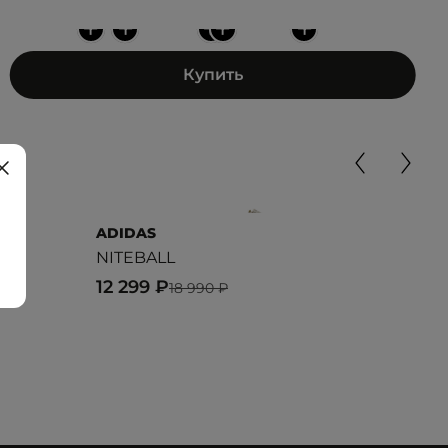
+
+
+
+
+
Купить
ADIDAS
REE
NITEBALL
ZIG
12 299 ₽
5 9
18 990 ₽