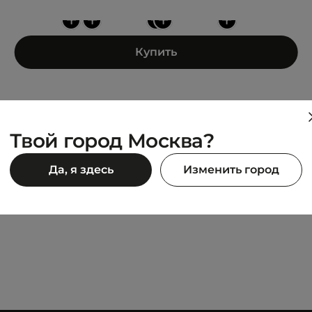
+
+
+
+
+
Купить
Твой город Москва?
ADIDAS
Да, я здесь
Изменить город
NITEBALL
12 299 ₽
990 ₽
18 990 ₽