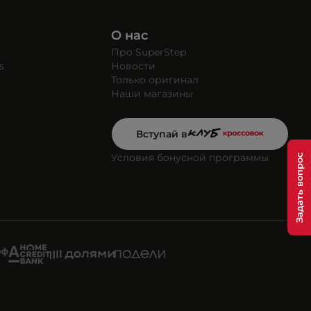
О нас
Про SuperStep
s
Новости
Только оригинал
Наши магазины
Вступай в
Условия бонусной программы