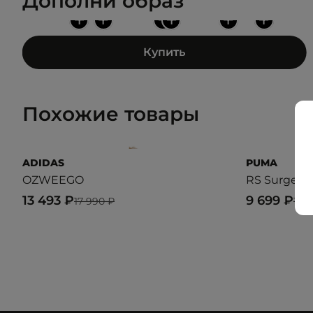
Дополни образ
+
+
+
+
+
+
Купить
Похожие товары
ADIDAS
PUMA
OZWEEGO
RS Surge
13 493 ₽
9 699 ₽
17 990 ₽
14 