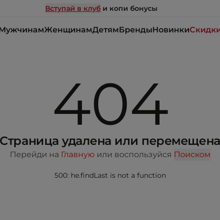
Вступай в клуб
и копи бонусы
Мужчинам
Женщинам
Детям
Бренды
Новинки
Скидк
404
Страница удалена или перемещен
Перейди на
Главную
или воспользуйся
Поиском
500: he.findLast is not a function