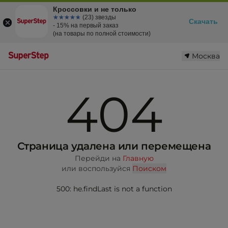
Кроссовки и не только
☆☆☆☆☆
★★★★★
(23) звезды
Скачать
- 15% на первый заказ
(на товары по полной стоимости)
Москва
404
Страница удалена или перемещена
Перейди на
Главную
или воспользуйся
Поиском
500: he.findLast is not a function