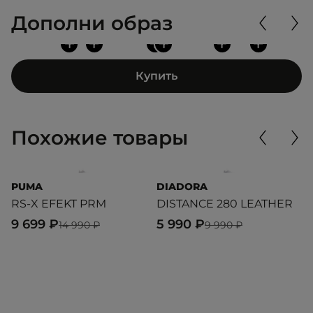
Дополни образ
+
+
+
+
+
+
Купить
Похожие товары
PUMA
DIADORA
P
RS-X EFEKT PRM
DISTANCE 280 LEATHER
R
9 699 ₽
5 990 ₽
7
14 990 ₽
9 990 ₽