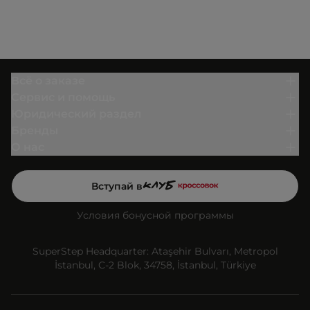
Всё о заказе
Сервис и помощь
Юридический раздел
Бренды
О нас
Вступай в
Условия бонусной программы
SuperStep Headquarter: Ataşehir Bulvarı, Metropol
İstanbul, C-2 Blok, 34758, İstanbul, Türkiye