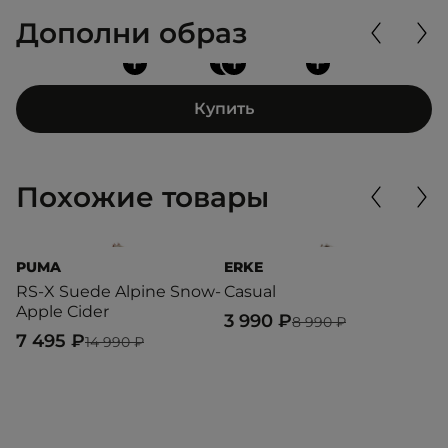
Дополни образ
+
+
+
+
Купить
Похожие товары
PUMA
ERKE
L
RS-X Suede Alpine Snow-
Casual
L
Apple Cider
3 990 ₽
1
8 990 ₽
7 495 ₽
14 990 ₽