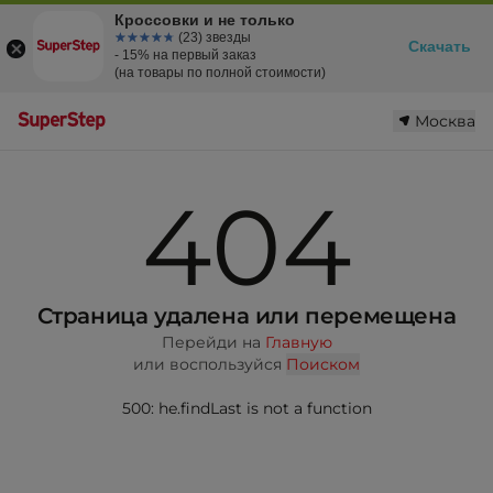
Кроссовки и не только
☆☆☆☆☆
★★★★★
(23) звезды
Скачать
- 15% на первый заказ
(на товары по полной стоимости)
Москва
404
Страница удалена или перемещена
Перейди на
Главную
или воспользуйся
Поиском
500: he.findLast is not a function