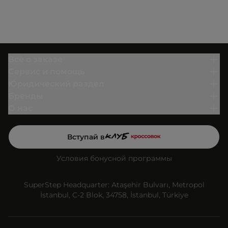
Всё о заказе
Сервис и помощь
Юридический раздел
Бренды
О нас
Вступай в
Условия бонусной программы
SuperStep Headquarter: Ataşehir Bulvarı, Metropol
İstanbul, C-2 Blok, 34758, İstanbul, Türkiye