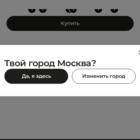
+
+
+
+
+
+
Купить
Твой город Москва?
DIADORA
Да, я здесь
Изменить город
II
RAPTOR HIGH SL
4 990 ₽
990 ₽
8 990 ₽