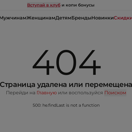
Вступай в клуб
и копи бонусы
Мужчинам
Женщинам
Детям
Бренды
Новинки
Скидк
404
Страница удалена или перемещен
Перейди на
Главную
или воспользуйся
Поиском
500: he.findLast is not a function