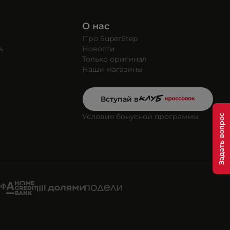
О нас
Про SuperStep
s
Новости
Только оригинал
Наши магазины
Вступай в
Условия бонусной программы