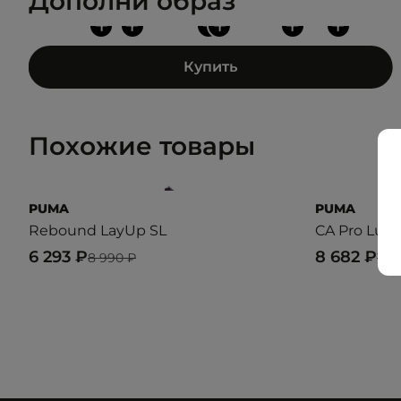
Дополни образ
+
+
+
+
+
+
Купить
Похожие товары
PUMA
PUMA
Rebound LayUp SL
CA Pro Lux I
6 293 ₽
8 682 ₽
8 990 ₽
15 