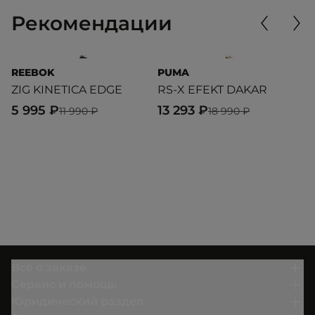
Рекомендации
REEBOK
PUMA
P
ZIG KINETICA EDGE
RS-X EFEKT DAKAR
R
5 995 ₽
13 293 ₽
1
11 990 ₽
18 990 ₽
Всё о заказе
Сервис и помощь
Юридический раздел