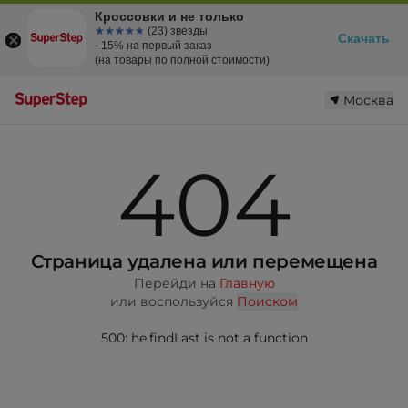
Кроссовки и не только
☆☆☆☆☆
★★★★★
(23) звезды
Скачать
- 15% на первый заказ
(на товары по полной стоимости)
Москва
404
Страница удалена или перемещена
Перейди на
Главную
или воспользуйся
Поиском
500: he.findLast is not a function