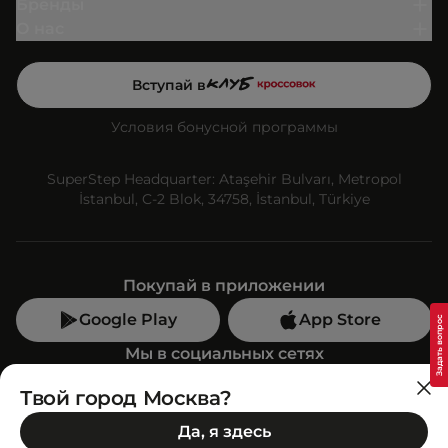
Бренды
О нас
Вступай в
Условия бонусной программы
SuperStep Headquarter: Ataşehir Bulvarı, Metropol
İstanbul, C-2 Blok, 34758, İstanbul, Türkiye
Покупай в приложении
Google Play
App Store
Мы в социальных сетях
Твой город Москва?
Позвони нам
Да, я здесь
+7 (499) 350-55-33