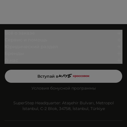
Всё о заказе
Сервис и помощь
Юридический раздел
Бренды
О нас
Вступай в
Условия бонусной программы
SuperStep Headquarter: Ataşehir Bulvarı, Metropol
İstanbul, C-2 Blok, 34758, İstanbul, Türkiye