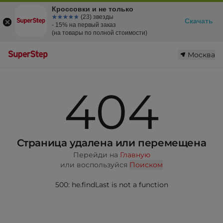
Кроссовки и не только
☆☆☆☆☆
★★★★★
(23) звезды
Скачать
- 15% на первый заказ
(на товары по полной стоимости)
Москва
404
Страница удалена или перемещена
Перейди на
Главную
или воспользуйся
Поиском
500: he.findLast is not a function