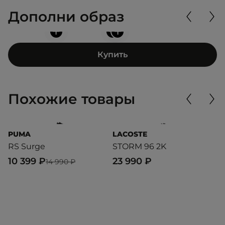
Дополни образ
+
+
+
Купить
Похожие товары
PUMA
LACOSTE
P
RS Surge
STORM 96 2K
I
10 399 ₽
23 990 ₽
1
14 990 ₽