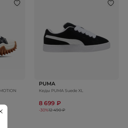
PUMA
 MOTION
Кеды PUMA Suede XL
8 699 ₽
-30%
12 490 ₽