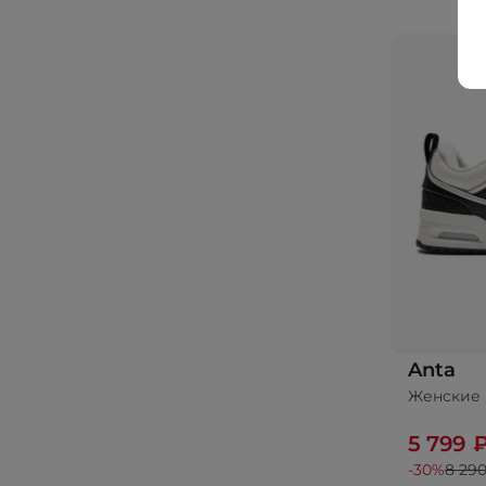
Anta
Женские 
5 799 
-30%
8 290