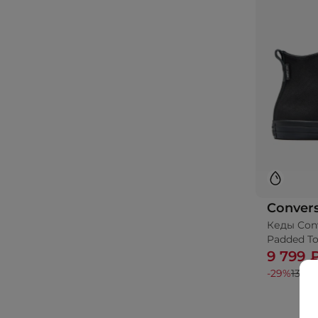
Conver
Кеды Conv
Padded T
9 799 
-29%
13 99