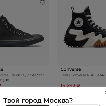
se
Converse
erse Chuck Taylor All Star
Кеды Converse RUN STAR
ongue
₽
14 243 ₽
0 ₽
-24%
18 990 ₽
Твой город Москва?