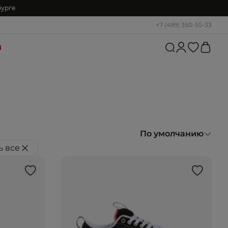
бурге
+7 (499) 350-55-33
и
По умолчанию
ь все