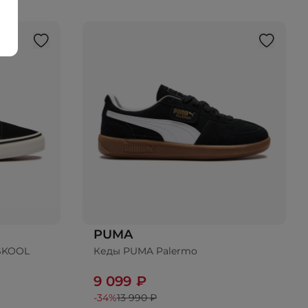
PUMA
SKOOL
Кеды PUMA Palermo
9 099 ₽
-34%
13 990 ₽