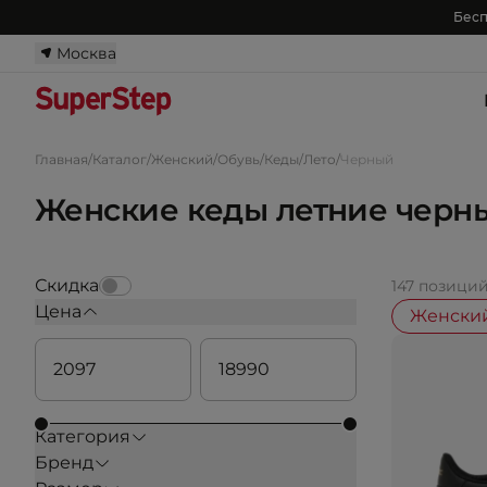
Бесп
Москва
Главная
/
Каталог
/
Женский
/
Обувь
/
Кеды
/
Лето
/
Черный
Женские кеды летние черн
Скидка
147 позици
Цена
Женски
Категория
Бренд