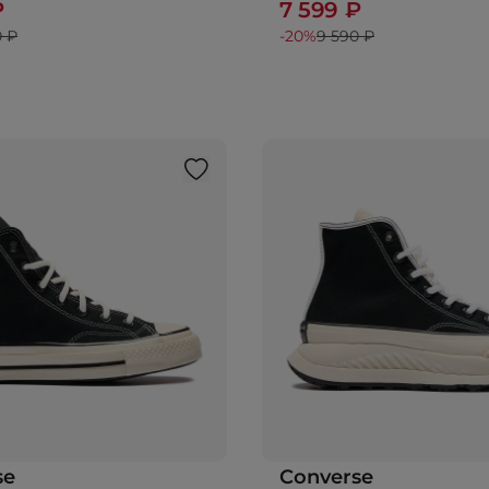
₽
7 599 ₽
0 ₽
-20%
9 590 ₽
se
Converse