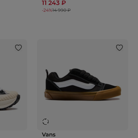
11 243 ₽
-24%
14 990 ₽
Vans