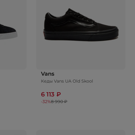
Vans
Кеды Vans UA Old Skool
6 113 ₽
-32%
8 990 ₽