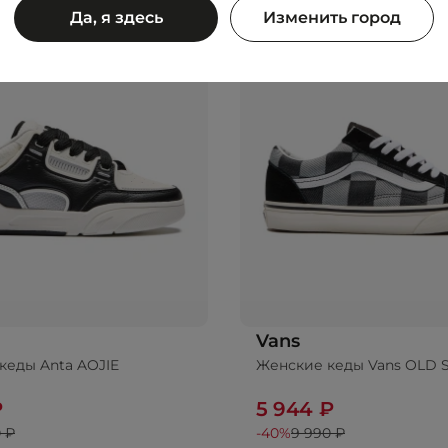
Да, я здесь
Изменить город
Vans
кеды Anta AOJIE
Женские кеды Vans OLD 
₽
5 944 ₽
 ₽
-40%
9 990 ₽