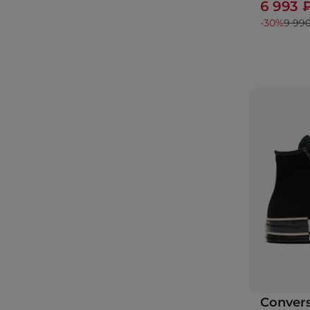
6 993 
-30%
9 99
Conver