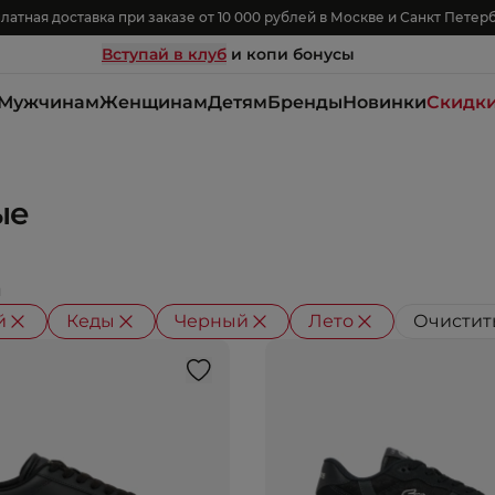
латная доставка при заказе от 10 000 рублей в Москве и Санкт Петер
Вступай в клуб
и копи бонусы
Мужчинам
Женщинам
Детям
Бренды
Новинки
Скидк
ые
й
й
Кеды
Черный
Лето
Очистит