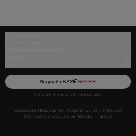
Всё о заказе
Сервис и помощь
Юридический раздел
Бренды
О нас
Вступай в
Условия бонусной программы
SuperStep Headquarter: Ataşehir Bulvarı, Metropol
İstanbul, C-2 Blok, 34758, İstanbul, Türkiye