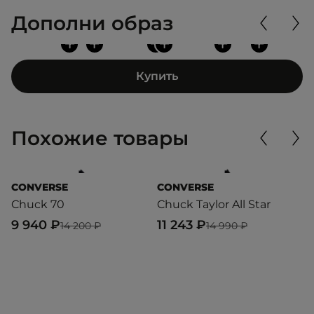
Дополни образ
+
+
+
+
+
+
Купить
Похожие товары
CONVERSE
CONVERSE
C
Chuck 70
Chuck Taylor All Star
Ch
9 940 ₽
11 243 ₽
9
14 200 ₽
14 990 ₽