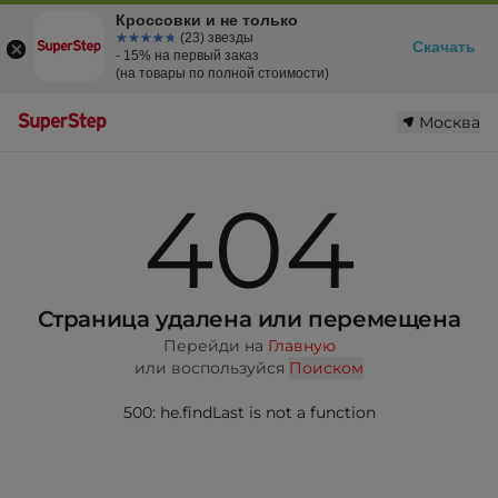
Кроссовки и не только
☆☆☆☆☆
★★★★★
(23) звезды
Скачать
- 15% на первый заказ
(на товары по полной стоимости)
Москва
404
Страница удалена или перемещена
Перейди на
Главную
или воспользуйся
Поиском
500: he.findLast is not a function