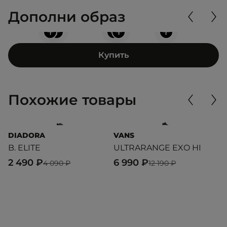
Дополни образ
+
+
+
+
+
Купить
Похожие товары
DIADORA
VANS
A
B. ELITE
ULTRARANGE EXO HI
G
2 490 ₽
6 990 ₽
8
4 090 ₽
12 190 ₽