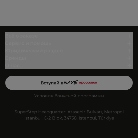
Всё о заказе
Сервис и помощь
Юридический раздел
Бренды
О нас
Вступай в
Условия бонусной программы
SuperStep Headquarter: Ataşehir Bulvarı, Metropol
İstanbul, C-2 Blok, 34758, İstanbul, Türkiye