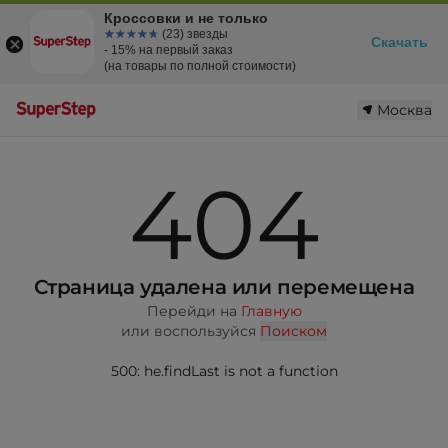
Кроссовки и не только
☆☆☆☆☆
★★★★★
(23) звезды
Скачать
- 15% на первый заказ
(на товары по полной стоимости)
Москва
404
Страница удалена или перемещена
Перейди на
Главную
или воспользуйся
Поиском
500: he.findLast is not a function