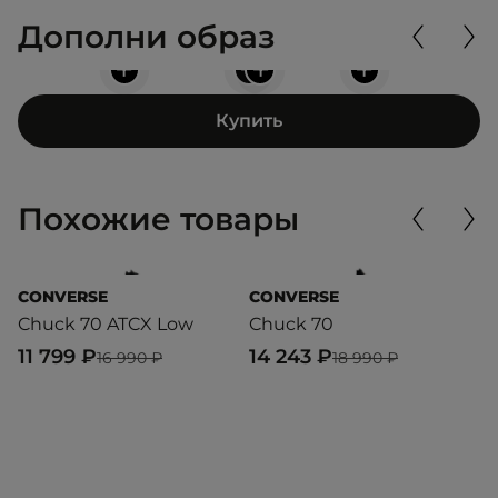
Дополни образ
+
+
+
+
Купить
Похожие товары
CONVERSE
CONVERSE
C
Chuck 70 ATCX Low
Chuck 70
C
11 799 ₽
14 243 ₽
1
16 990 ₽
18 990 ₽