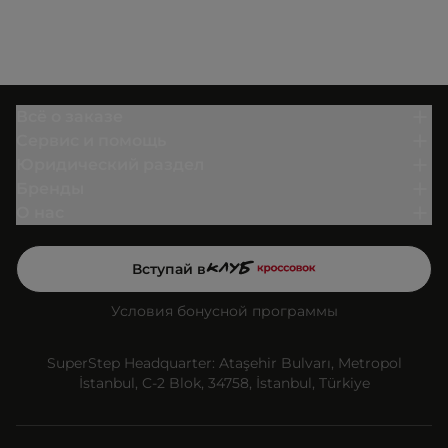
Всё о заказе
Сервис и помощь
Юридический раздел
Бренды
О нас
Вступай в
Условия бонусной программы
SuperStep Headquarter: Ataşehir Bulvarı, Metropol
İstanbul, C-2 Blok, 34758, İstanbul, Türkiye