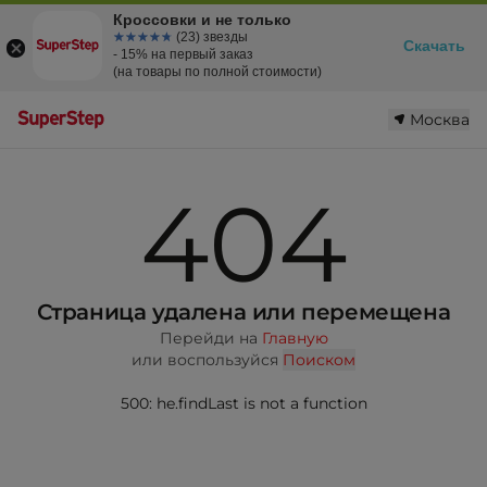
Кроссовки и не только
☆☆☆☆☆
★★★★★
(23) звезды
Скачать
- 15% на первый заказ
(на товары по полной стоимости)
Москва
404
Страница удалена или перемещена
Перейди на
Главную
или воспользуйся
Поиском
500: he.findLast is not a function