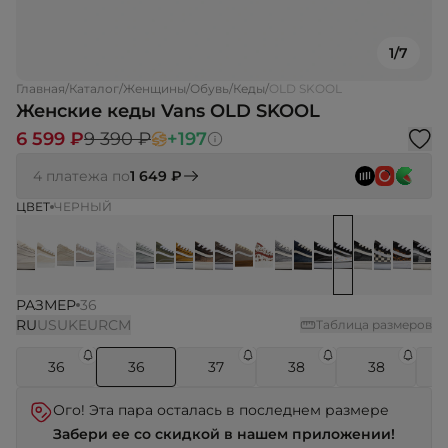
1
/
7
Главная
/
Каталог
/
Женщины
/
Обувь
/
Кеды
/
OLD SKOOL
Женские кеды Vans OLD SKOOL
6 599 ₽
9 390 ₽
+197
4 платежа по
1 649 ₽
ЦВЕТ
ЧЕРНЫЙ
РАЗМЕР
36
RU
US
UK
EUR
СМ
Таблица размеров
36
36
37
38
38
Ого! Эта пара осталась в последнем размере
Забери ее со скидкой в нашем приложении!