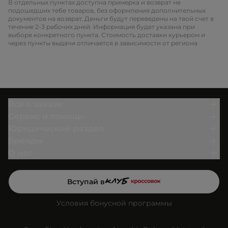
В отдельных пунктах доступна примерка и возврат не
подошедших тебе товаров, без оформления дополнительных
документов на возврат. Деньги будут переведены на твой счет в
течение 2-3 рабочих дней. Информация будет указана при
выборе конкретного пункта. Стоимость доставки курьером и
через пункты выдачи отличается в зависимости от региона
Всё о заказе
Сервис и помощь
Юридический раздел
Бренды
О нас
Вступай в
Условия бонусной программы