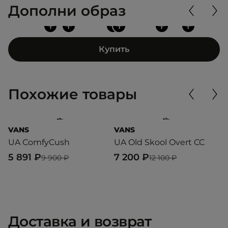
Дополни образ
+
+
+
+
+
+
Купить
Похожие товары
VANS
VANS
V
UA ComfyCush
UA Old Skool Overt CC
O
5 891 ₽
7 200 ₽
6
9 900 ₽
12 100 ₽
Доставка и возврат